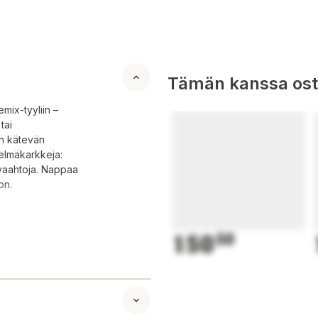
Tämän kanssa oste
emix-tyyliin –
tai
an kätevän
delmäkarkkeja:
vaahtoja. Nappaa
on.
150
50
vate,
0), värjäävät
okonaan kovetettu