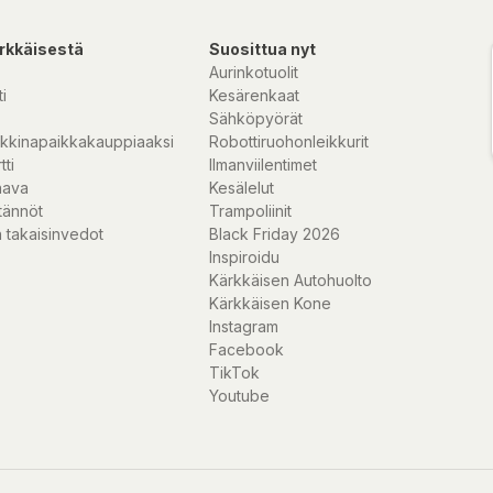
rkkäisestä
Suosittua nyt
Aurinkotuolit
i
Kesärenkaat
Sähköpyörät
ad eller är du
kkinapaikkakauppiaaksi
Robottiruohonleikkurit
ga godisblandningar
tti
Ilmanviilentimet
ura meloner, sötä
nava
Kesälelut
illa godissuget
tännöt
Trampoliinit
 takaisinvedot
Black Friday 2026
Inspiroidu
Kärkkäisen Autohuolto
Kärkkäisen Kone
Instagram
Facebook
,
TikTok
l (E420), färgande
Youtube
dat vegetabiliskt
, färgämnen (E120,