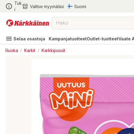
Tuk
Valitse myymäläsi
Suomi
i
Selaa osastoja
Kampanjatuotteet
Outlet-tuotteet
Vaate 
Ruoka
/
Karkit
/
Karkkipussit