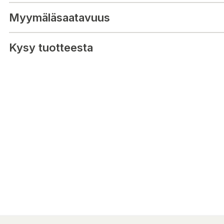
kasvirasva (rypsi, auringonkukka), aromit, tärkkelys, pintakäsittel
(E120, E141, E100, E132, E160a).
Myymäläsaatavuus
E-koodit:
E120 E141 E100 E132 E160a E270 E330 E325 E420 E903
Kysy tuotteesta
Ravintosisältö / 100 g:
Energia: 360 kcal 1515 kj
Rasva: 0.5 g
josta tyydyttynyttä: 0 g
Hiilihydraatit: 87 g
josta sokeria: 61 g
Proteiini: 1.6 g
Suola: 0.24 g
Tarkista tuotetiedot aina myös tuotteen pakkauksesta.
Markkinoija:
Fazer Makeiset Oy
P.O.Box 110, 00101 Helsinki
www.fazer.com