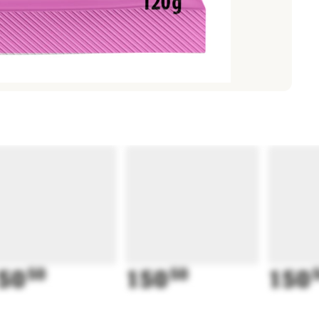
50
50
150
50
150