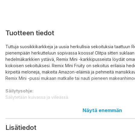
Tuotteen tiedot
Tuttuja suosikkikarkkeja ja uusia herkullisia sekoituksia taattuun R
pienempään herkutteluun sopivassa koossa! Olitpa sitten suklaan 
hedelmäkarkkien ystävä, Remix Mini -karkkipusseista löydät om
kokoisen sekoituksesi. Remix Mini Fruity on sekoitus erilaisia he
kirpeitä meloneja, makeita Amazon-eläimiä ja pehmeitä mansikka
Remix Mini -pussi mukaan matkalle tai nauti pieneen makeanhimo
Säilytysohje:
Säilytetään kuivassa ja viileässä.
Ainesosat:
Näytä enemmän
sokeri, glukoosisiirappi, VEHNÄtärkkelys, muunnettu tärkkelys, lii
happamuudensäätöaineet (E270, E330, E325), stabilointiaine (E42
Lisätiedot
elintarvikkeet (kurpitsa-, porkkana-, retiisi- ja omenatiiviste), k