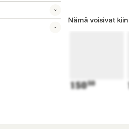
yaine (E903), värit
Nämä voisivat kii
150
50