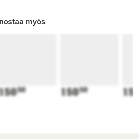
nnostaa myös
150
50
150
50
15