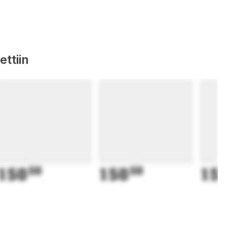
ttiin
150
50
150
50
15