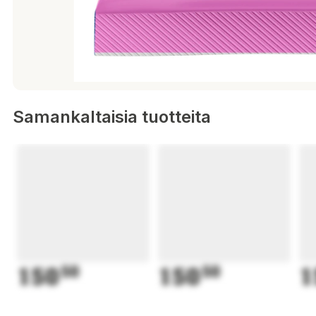
Samankaltaisia tuotteita
150
50
150
50
1