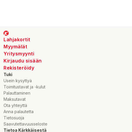
Produkten levereras i två förpackningar. Paketets mått:
Paket 1: 127x50x23cm
Paket 2: 103x44x14cm
Lahjakortit
Myymälät
Yritysmyynti
Kirjaudu sisään
Rekisteröidy
Tuki
Usein kysyttyä
Toimitustavat ja -kulut
Palauttaminen
Maksutavat
Ota yhteyttä
Anna palautetta
Tietosuoja
Saavutettavuusseloste
Tietoa Kärkkäisestä