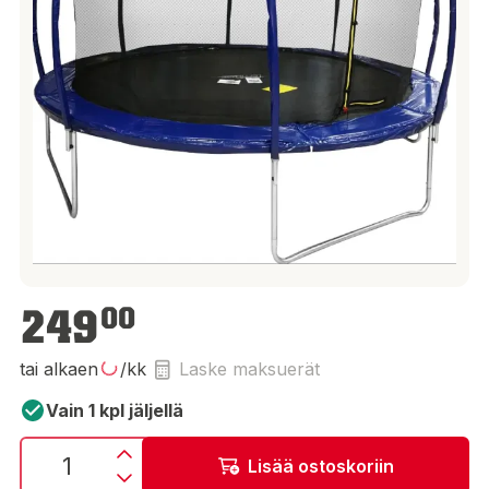
249,00 €
249
00
tai alkaen
/kk
Laske maksuerät
Vain 1 kpl jäljellä
Lisää ostoskoriin