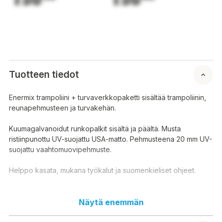
Tuotteen tiedot
Enermix trampoliini + turvaverkkopaketti sisältää trampoliinin,
reunapehmusteen ja turvakehän.
Kuumagalvanoidut runkopalkit sisältä ja päältä. Musta
ristiinpunottu UV-suojattu USA-matto. Pehmusteena 20 mm UV-
suojattu vaahtomuovipehmuste.
Helppo kasata, mukana työkalut ja suomenkieliset ohjeet.
Halkaisija: 3,05 metriä (10 jalkaa)
Näytä enemmän
Jousia: 64 kpl
Jouset: pituus 134 mm, halkaisija 25 mm