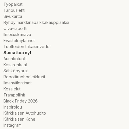
Työpaikat
Tarjouslehti
Sivukartta
Ryhdy markkinapaikkakauppiaaksi
Oiva-raportti
Ilmoituskanava
Evästekäytännöt
Tuotteiden takaisinvedot
Suosittua nyt
Aurinkotuolit
Kesärenkaat
Sähköpyörät
Robottiruohonleikkurit
Ilmanviilentimet
Kesälelut
Trampoliinit
Black Friday 2026
Inspiroidu
Kärkkäisen Autohuolto
Kärkkäisen Kone
Instagram