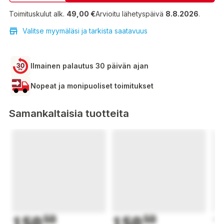
Toimituskulut alk.
49,00 €
Arvioitu lähetyspäivä
8.8.2026
.
Valitse myymäläsi ja tarkista saatavuus
Ilmainen palautus 30 päivän ajan
Nopeat ja monipuoliset toimitukset
Samankaltaisia tuotteita
150
50
150
50
1