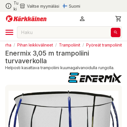
Tu
Valitse myymäläsi
Suomi
ki
uutarha
/
Pihan leikkivälineet
/
Trampoliinit
/
Pyöreät trampoliinit
Enermix 3,05 m trampoliini
turvaverkolla
Helposti kasattava trampoliini kuumagalvanoidulla rungolla.