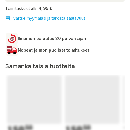
Toimituskulut alk.
4,95 €
Valitse myymäläsi ja tarkista saatavuus
Ilmainen palautus 30 päivän ajan
Nopeat ja monipuoliset toimitukset
Samankaltaisia tuotteita
150
50
150
50
1