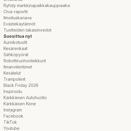
Ryhdy markkinapaikkakauppiaaksi
Oiva-raportti
Ilmoituskanava
Evästekäytännöt
Tuotteiden takaisinvedot
Suosittua nyt
Aurinkotuolit
Kesärenkaat
Sähköpyörät
Robottiruohonleikkurit
Ilmanviilentimet
Kesälelut
Trampoliinit
Black Friday 2026
Inspiroidu
Kärkkäisen Autohuolto
Kärkkäisen Kone
Instagram
Facebook
TikTok
Youtube