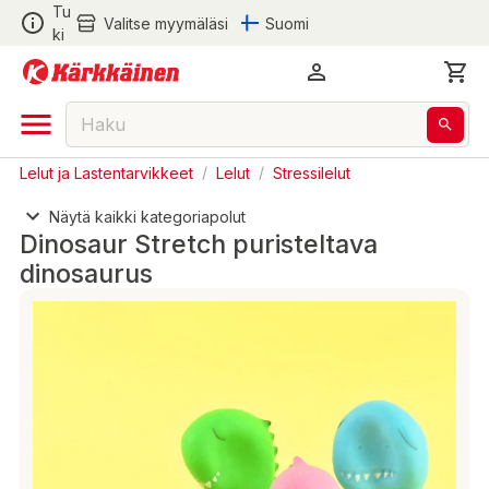
Tu
Valitse myymäläsi
Suomi
ki
Lelut ja Lastentarvikkeet
/
Lelut
/
Stressilelut
Näytä kaikki kategoriapolut
Dinosaur Stretch puristeltava
dinosaurus