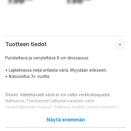
Tuotteen tiedot
Puristeltava ja venyteltävä 8 cm dinosaurus.
• Lajitelmassa neljä erilaista väriä. Myydään erikseen.
• Ikäsuositus 3+ vuotta.
(Huom. Valitettavasti väriä ei voi valita verkkokaupasta
tilattaessa. Toimitamme sattumanvaraisen värin
varastotilanteen mukaan. Pakkaus sisältää yhden tuotteen.)
Klämbar 8 cm dinosaurie.
Näytä enemmän