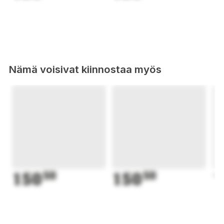
Nämä voisivat kiinnostaa myös
150
50
150
50
1