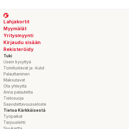
Lahjakortit
Myymälät
Yritysmyynti
Kirjaudu sisään
Rekisteröidy
Tuki
Usein kysyttyä
Toimitustavat ja -kulut
Palauttaminen
Maksutavat
Ota yhteyttä
Anna palautetta
Tietosuoja
Saavutettavuusseloste
Tietoa Kärkkäisestä
Työpaikat
Tarjouslehti
Sivukartta