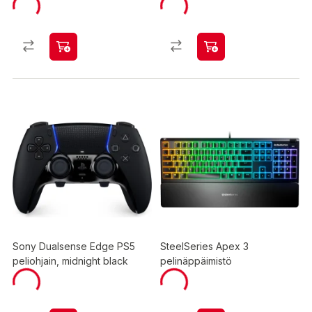
Sony Dualsense Edge PS5
SteelSeries Apex 3
peliohjain, midnight black
pelinäppäimistö