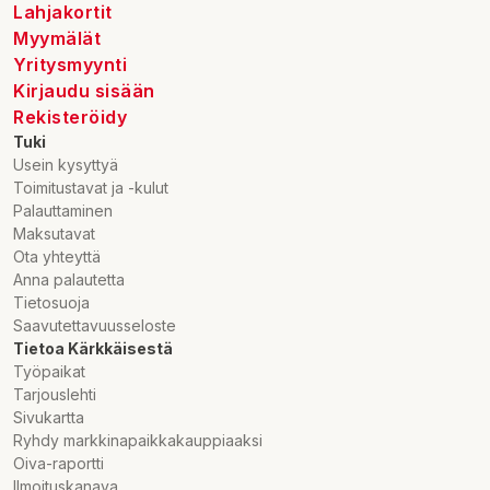
Lahjakortit
Myymälät
Yritysmyynti
Kirjaudu sisään
Rekisteröidy
Tuki
Usein kysyttyä
Toimitustavat ja -kulut
Palauttaminen
Maksutavat
Ota yhteyttä
Anna palautetta
Tietosuoja
Saavutettavuusseloste
Tietoa Kärkkäisestä
Työpaikat
Tarjouslehti
Sivukartta
Ryhdy markkinapaikkakauppiaaksi
Oiva-raportti
Ilmoituskanava