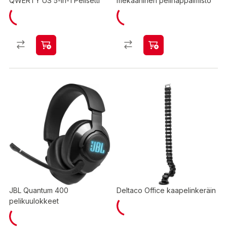
QWERTY US 5-in-1 Pelisetti
mekaaninen pelinäppäimistö
JBL Quantum 400
Deltaco Office kaapelinkeräin
pelikuulokkeet