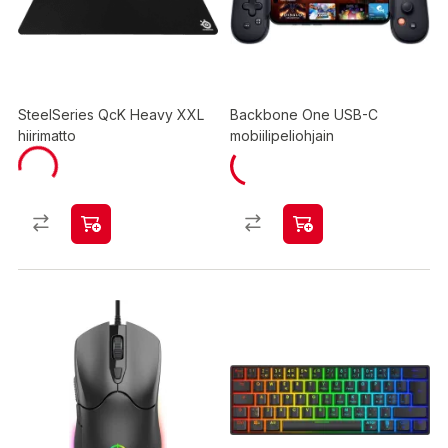
SteelSeries QcK Heavy XXL
Backbone One USB-C
hiirimatto
mobiilipeliohjain