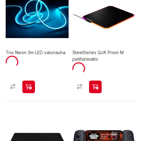
Trio Neon 3m LED valonauha
SteelSeries QcK Prism M
pelihiirimatto