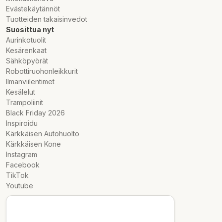
Evästekäytännöt
Tuotteiden takaisinvedot
Suosittua nyt
Aurinkotuolit
Kesärenkaat
Sähköpyörät
Robottiruohonleikkurit
Ilmanviilentimet
Kesälelut
Trampoliinit
Black Friday 2026
Inspiroidu
Kärkkäisen Autohuolto
Kärkkäisen Kone
Instagram
Facebook
TikTok
Youtube