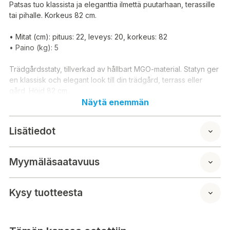
Patsas tuo klassista ja eleganttia ilmettä puutarhaan, terassille
tai pihalle. Korkeus 82 cm.
• Mitat (cm): pituus: 22, leveys: 20, korkeus: 82
• Paino (kg): 5
Trädgårdsstaty, tillverkad av hållbart MGO-material. Statyn ger
en klassisk och elegant look till din trädgård, terrass eller
gård. Höjd 82 cm.
Näytä enemmän
- Mått (cm): längd: 22, bredd: 20, höjd: 82
- Vikt (kg): 5
Lisätiedot
Myymäläsaatavuus
Kysy tuotteesta