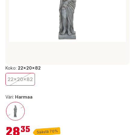
Koko:
22x20x82
22x20x82
Väri:
Harmaa
28,35 €
28
35
Säästä 70%