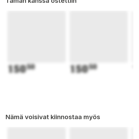
Tämän kanssa ostettiin
150
50
150
50
1
Nämä voisivat kiinnostaa myös