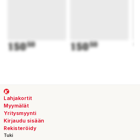
150
50
150
50
1
Lahjakortit
Myymälät
Yritysmyynti
Kirjaudu sisään
Rekisteröidy
Tuki