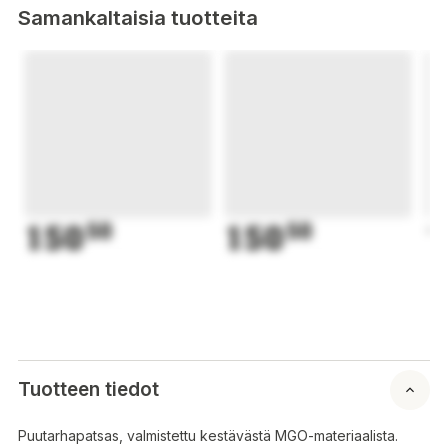
Samankaltaisia tuotteita
150
50
150
50
1
Tuotteen tiedot
Puutarhapatsas, valmistettu kestävästä MGO-materiaalista.