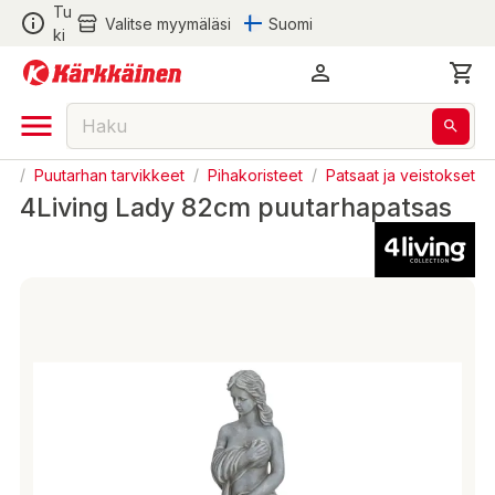
Tu
Valitse myymäläsi
Suomi
ki
ha
/
Puutarhan tarvikkeet
/
Pihakoristeet
/
Patsaat ja veistokset
4Living Lady 82cm puutarhapatsas