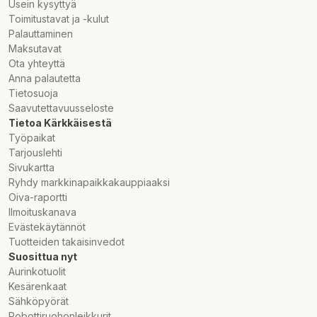
Usein kysyttyä
Toimitustavat ja -kulut
Palauttaminen
Maksutavat
Ota yhteyttä
Anna palautetta
Tietosuoja
Saavutettavuusseloste
Tietoa Kärkkäisestä
Työpaikat
Tarjouslehti
Sivukartta
Ryhdy markkinapaikkakauppiaaksi
Oiva-raportti
Ilmoituskanava
Evästekäytännöt
Tuotteiden takaisinvedot
Suosittua nyt
Aurinkotuolit
Kesärenkaat
Sähköpyörät
Robottiruohonleikkurit