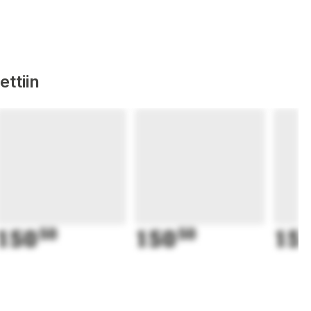
ttiin
150
50
150
50
15