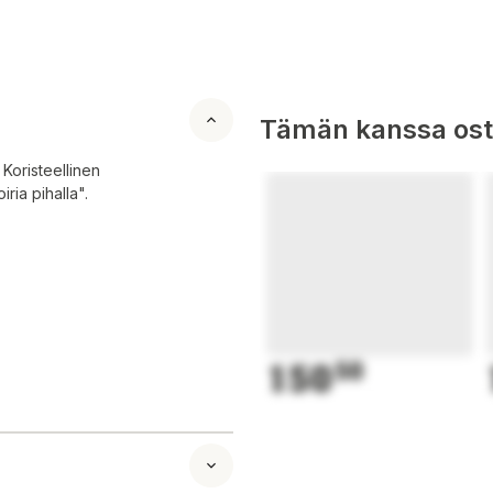
Tämän kanssa oste
 Koristeellinen
ria pihalla".
150
50
korativ knock-