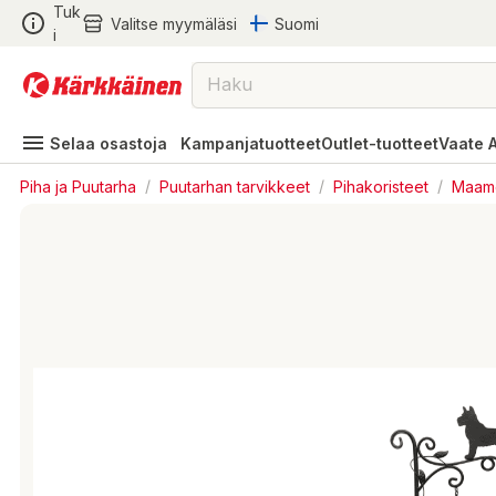
Tuk
Valitse myymäläsi
Suomi
i
Selaa osastoja
Kampanjatuotteet
Outlet-tuotteet
Vaate 
Piha ja Puutarha
/
Puutarhan tarvikkeet
/
Pihakoristeet
/
Maamer