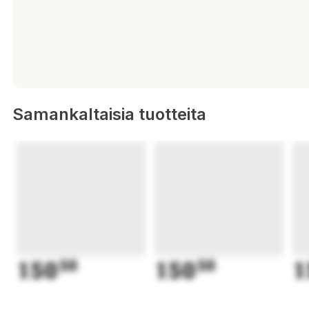
Samankaltaisia tuotteita
150
50
150
50
1