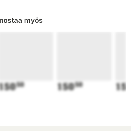
nnostaa myös
150
50
150
50
15