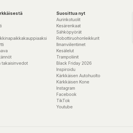
rkkäisestä
Suosittua nyt
Aurinkotuolit
i
Kesärenkaat
Sähköpyörät
kkinapaikkakauppiaaksi
Robottiruohonleikkurit
tti
Ilmanviilentimet
nava
Kesälelut
tännöt
Trampoliinit
 takaisinvedot
Black Friday 2026
Inspiroidu
Kärkkäisen Autohuolto
Kärkkäisen Kone
Instagram
Facebook
TikTok
Youtube