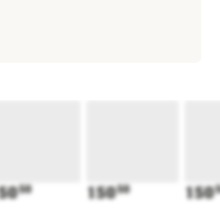
50
50
150
50
150