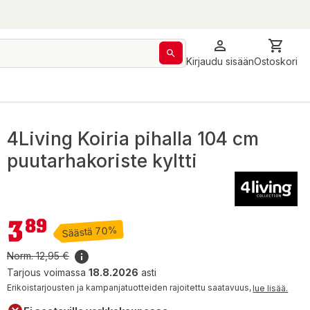
Kirjaudu sisään
Ostoskori
4Living Koiria pihalla 104 cm
puutarhakoriste kyltti
3,89 €
3
89
Säästä 70%
Norm.
12,95 €
Tarjous voimassa
18.8.2026
asti
Erikoistarjousten ja kampanjatuotteiden rajoitettu saatavuus,
lue lisää.