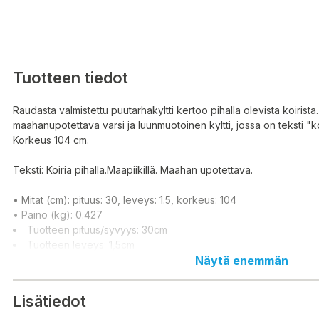
Tuotteen tiedot
Raudasta valmistettu puutarhakyltti kertoo pihalla olevista koirista.
maahanupotettava varsi ja luunmuotoinen kyltti, jossa on teksti "koi
Korkeus 104 cm.
Teksti: Koiria pihalla.Maapiikillä. Maahan upotettava.
• Mitat (cm): pituus: 30, leveys: 1.5, korkeus: 104
• Paino (kg): 0.427
Tuotteen pituus/syvyys: 30cm
Tuotteen leveys: 1,5cm
Tuotteen korkeus: 104cm
Näytä enemmän
Lisätiedot
Trädgårdsskylten i järn berättar om hundarna i trädgården. En de