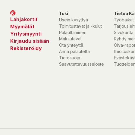
Tuki
Tietoa Kä
Lahjakortit
Usein kysyttyä
Työpaikat
Myymälät
Toimitustavat ja -kulut
Tarjousleht
Palauttaminen
Sivukartta
Yritysmyynti
Maksutavat
Ryhdy mar
Kirjaudu sisään
Ota yhteyttä
Oiva-rapor
Rekisteröidy
Anna palautetta
Ilmoituska
Tietosuoja
Evästekäy
Saavutettavuusseloste
Tuotteiden