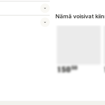
den". Höjd 104 cm.
Nämä voisivat kii
150
50