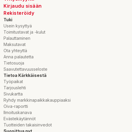
Kirjaudu sisään
Rekisteröidy
Tuki
Usein kysyttyä
Toimitustavat ja -kulut
Palauttaminen
Maksutavat
Ota yhteyttä
Anna palautetta
Tietosuoja
Saavutettavuusseloste
Tietoa Kärkkäisestä
Työpaikat
Tarjouslehti
Sivukartta
Ryhdy markkinapaikkakauppiaaksi
Oiva-raportti
Ilmoituskanava
Evästekäytännöt
Tuotteiden takaisinvedot
Suosittua nyt