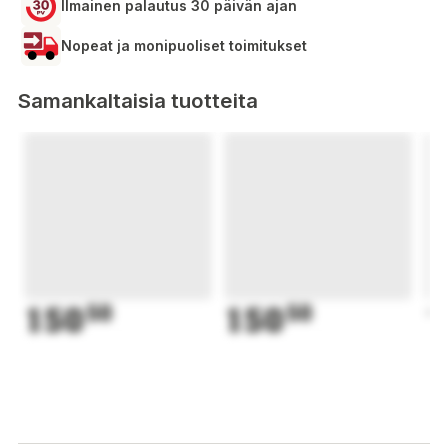
Ilmainen palautus 30 päivän ajan
Nopeat ja monipuoliset toimitukset
Samankaltaisia tuotteita
150
50
150
50
1