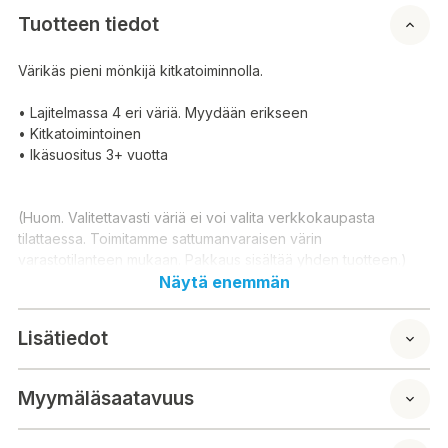
Tuotteen tiedot
Värikäs pieni mönkijä kitkatoiminnolla.
• Lajitelmassa 4 eri väriä. Myydään erikseen
• Kitkatoimintoinen
• Ikäsuositus 3+ vuotta
(Huom. Valitettavasti väriä ei voi valita verkkokaupasta
tilattaessa. Toimitamme sattumanvaraisen värin
varastotilanteen mukaan. Pakkaus sisältää yhden tuotteen.)
Näytä enemmän
Färgglad liten ATV med friktionsfunktion.
Lisätiedot
- Finns i 4 olika färger. Säljs separat
- Med friktionsfunktion
- Åldersrekommendation 3+ år
Myymäläsaatavuus