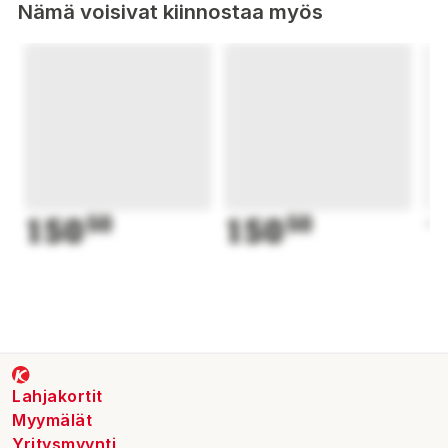
Nämä voisivat kiinnostaa myös
150
50
150
50
1
Lahjakortit
Myymälät
Yritysmyynti