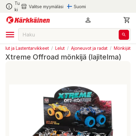
Tu
Valitse myymäläsi
Suomi
ki
Lelut ja Lastentarvikkeet
/
Lelut
/
Ajoneuvot ja radat
/
Mönkijät
Xtreme Offroad mönkijä (lajitelma)