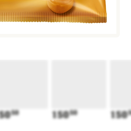
50
50
150
50
150