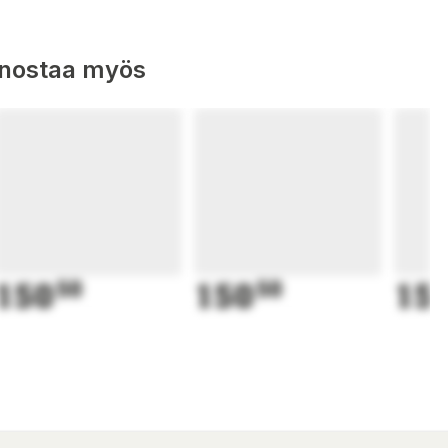
nnostaa myös
150
50
150
50
15