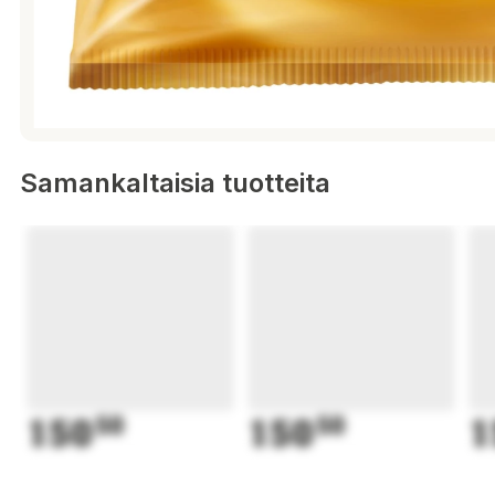
Samankaltaisia tuotteita
150
50
150
50
1