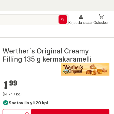
Kirjaudu sisään
Ostoskori
Werther´s Original Creamy
Filling 135 g kermakaramelli
1,99 €
1
99
(14,74 / kg)
Saatavilla yli 20 kpl