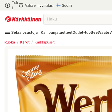
Tuk
Valitse myymäläsi
Suomi
i
Selaa osastoja
Kampanjatuotteet
Outlet-tuotteet
Vaate 
Ruoka
/
Karkit
/
Karkkipussit