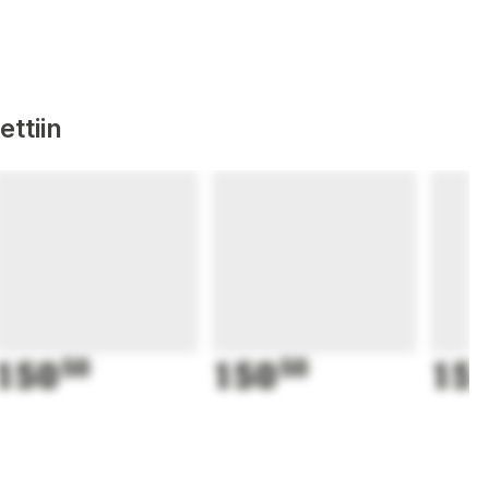
ttiin
150
50
150
50
15