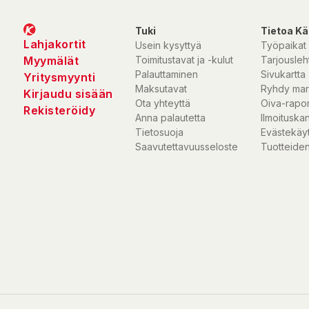
Importör/Marknadsförare:
Oy Conaxess Trade Finland Ab, Mal
00700 Helsinki
Tuki
Tietoa Kä
Lahjakortit
Usein kysyttyä
Työpaikat
Kontrollera produktinformationen alltid också på förpackningen.
Myymälät
Toimitustavat ja -kulut
Tarjousleht
Palauttaminen
Sivukartta
Yritysmyynti
Maksutavat
Ryhdy mar
Kirjaudu sisään
Ota yhteyttä
Oiva-rapor
Rekisteröidy
Anna palautetta
Ilmoituska
Tietosuoja
Evästekäy
Saavutettavuusseloste
Tuotteiden