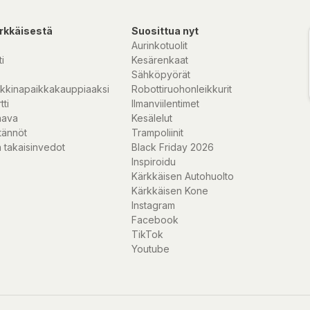
min Kauppatie 18,
rkkäisestä
Suosittua nyt
Aurinkotuolit
i
Kesärenkaat
Sähköpyörät
kkinapaikkakauppiaaksi
Robottiruohonleikkurit
tti
Ilmanviilentimet
nava
Kesälelut
tännöt
Trampoliinit
 takaisinvedot
Black Friday 2026
Inspiroidu
Kärkkäisen Autohuolto
Kärkkäisen Kone
Instagram
Facebook
TikTok
Youtube