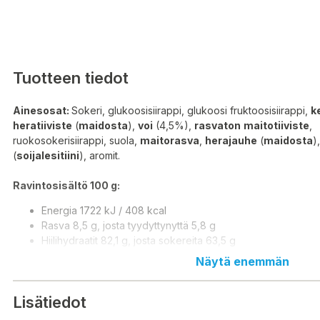
Tuotteen tiedot
Ainesosat:
Sokeri, glukoosisiirappi, glukoosi fruktoosisiirappi,
k
heratiiviste
(
maidosta
),
voi
(4,5%),
rasvaton
maitotiiviste
,
ruokosokerisiirappi, suola,
maitorasva
,
herajauhe
(
maidosta
)
(
soijalesitiini
), aromit.
Ravintosisältö 100 g:
Energia 1722 kJ / 408 kcal
Rasva 8,5 g, josta tyydyttynyttä 5,8 g
Hiilihydraatit 82,1 g, josta sokereita 63,5 g
Proteiini 0,7 g
Näytä enemmän
Suola 0,86 g
Valmistusmaa:
Saksa
Lisätiedot