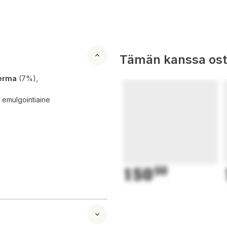
Tämän kanssa oste
erma
(7%),
, emulgointiaine
150
50