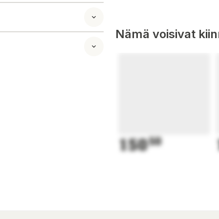
in Kauppatie 18,
Nämä voisivat kii
7%),
skummjölk
,
lgeringsmedel
150
50