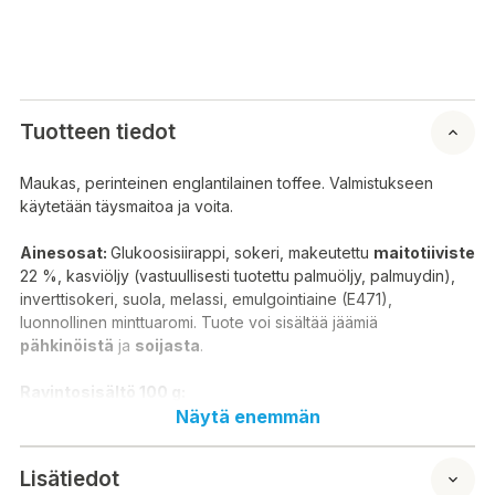
Tuotteen tiedot
Maukas, perinteinen englantilainen toffee. Valmistukseen
käytetään täysmaitoa ja voita.
Ainesosat:
Glukoosisiirappi, sokeri, makeutettu
maitotiiviste
22 %, kasviöljy (vastuullisesti tuotettu palmuöljy, palmuydin),
inverttisokeri, suola, melassi, emulgointiaine (E471),
luonnollinen minttuaromi. Tuote voi sisältää jäämiä
pähkinöistä
ja
soijasta
.
Ravintosisältö 100 g:
Näytä enemmän
Energia 1921 kJ / 465 kcal
Rasva 17,3 g, josta tyydyttynyttä 11 g
Lisätiedot
Hiilihydraatit 75,1 g, josta sokereita 49,9 g