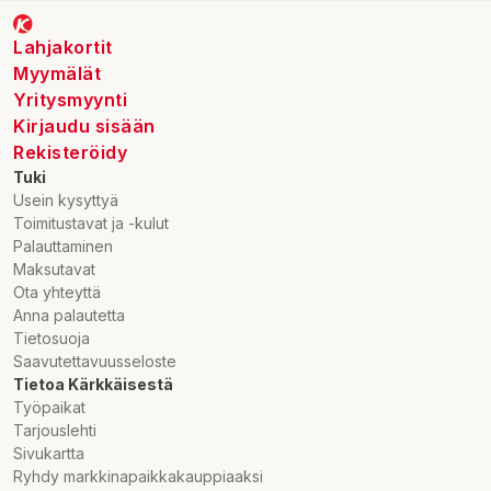
Lahjakortit
Myymälät
Yritysmyynti
Kirjaudu sisään
Rekisteröidy
Tuki
Usein kysyttyä
Toimitustavat ja -kulut
Palauttaminen
Maksutavat
Ota yhteyttä
Anna palautetta
Tietosuoja
Saavutettavuusseloste
Tietoa Kärkkäisestä
Työpaikat
Tarjouslehti
Sivukartta
Ryhdy markkinapaikkakauppiaaksi