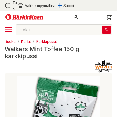
Tu
Valitse myymäläsi
Suomi
ki
Ruoka
/
Karkit
/
Karkkipussit
Walkers Mint Toffee 150 g
karkkipussi