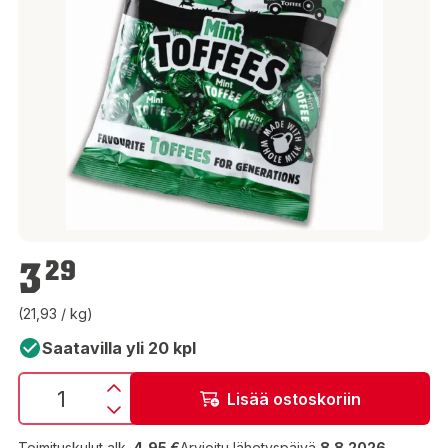
3,29 €
3
29
(21,93 / kg)
Saatavilla yli 20 kpl
Lisää ostoskoriin
Toimituskulut alk.
4,95 €
Arvioitu lähetyspäivä
8.8.2026
.