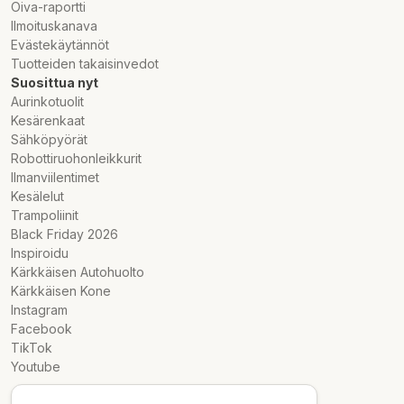
Oiva-raportti
Ilmoituskanava
Evästekäytännöt
Tuotteiden takaisinvedot
Suosittua nyt
Aurinkotuolit
Kesärenkaat
Sähköpyörät
Robottiruohonleikkurit
Ilmanviilentimet
Kesälelut
Trampoliinit
Black Friday 2026
Inspiroidu
Kärkkäisen Autohuolto
Kärkkäisen Kone
Instagram
Facebook
TikTok
Youtube