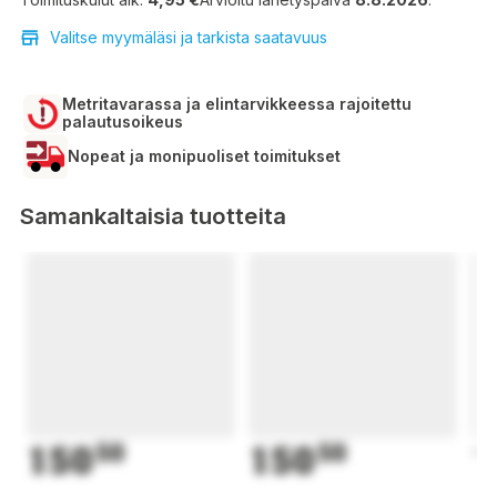
Valitse myymäläsi ja tarkista saatavuus
Metritavarassa ja elintarvikkeessa rajoitettu
palautusoikeus
Nopeat ja monipuoliset toimitukset
Samankaltaisia tuotteita
150
50
150
50
1