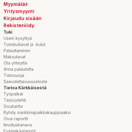
Myymälät
Yritysmyynti
Kirjaudu sisään
Rekisteröidy
Tuki
Usein kysyttyä
Toimitustavat ja -kulut
Palauttaminen
Maksutavat
Ota yhteyttä
Anna palautetta
Tietosuoja
Saavutettavuusseloste
Tietoa Kärkkäisestä
Työpaikat
Tarjouslehti
Sivukartta
Ryhdy markkinapaikkakauppiaaksi
Oiva-raportti
Ilmoituskanava
Evästekäytännöt