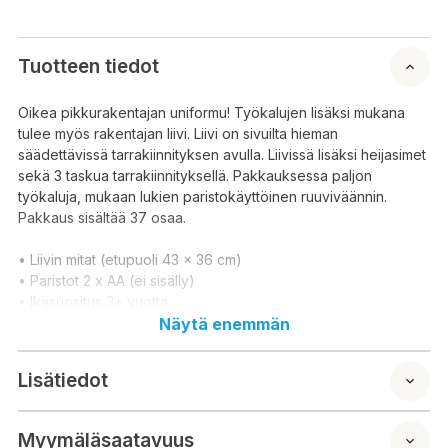
Tuotteen tiedot
Oikea pikkurakentajan uniformu! Työkalujen lisäksi mukana
tulee myös rakentajan liivi. Liivi on sivuilta hieman
säädettävissä tarrakiinnityksen avulla. Liivissä lisäksi heijasimet
sekä 3 taskua tarrakiinnityksellä. Pakkauksessa paljon
työkaluja, mukaan lukien paristokäyttöinen ruuviväännin.
Pakkaus sisältää 37 osaa.
• Liivin mitat (etupuoli 43 x 36 cm)
• Paristot 2 x AA (ei sisälly)
• Ikäsuositus 3+ vuotta
Näytä enemmän
En riktig liten bygguniform! Förutom verktygen innehåller kitet
även en byggväst. Västen är något justerbar på sidorna med
Lisätiedot
kardborreband. Västen har även reflexer och 3 fickor med
kardborreband. Paketet innehåller en mängd verktyg,
inklusive en batteridriven skruvmejsel. Paketet innehåller 37
Myymäläsaatavuus