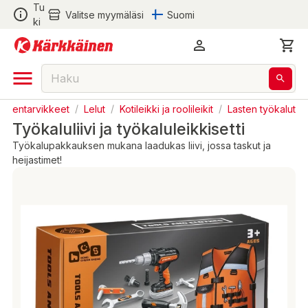
Tu
Valitse myymäläsi
Suomi
ki
Lastentarvikkeet
/
Lelut
/
Kotileikki ja roolileikit
/
Lasten työkalut
Työkaluliivi ja työkaluleikkisetti
Työkalupakkauksen mukana laadukas liivi, jossa taskut ja
heijastimet!