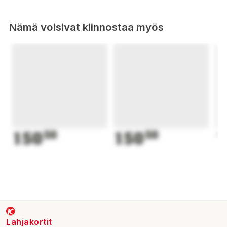
Nämä voisivat kiinnostaa myös
150
50
150
50
1
Lahjakortit