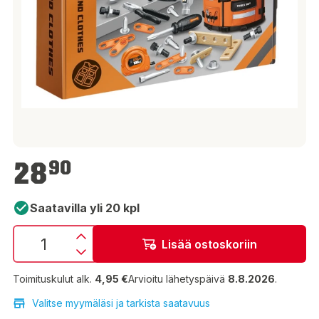
28,90 €
28
90
Saatavilla yli 20 kpl
Lisää ostoskoriin
Toimituskulut alk.
4,95 €
Arvioitu lähetyspäivä
8.8.2026
.
Valitse myymäläsi ja tarkista saatavuus