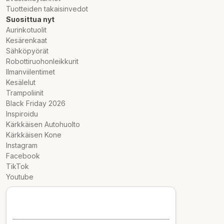
Tuotteiden takaisinvedot
Suosittua nyt
Aurinkotuolit
Kesärenkaat
Sähköpyörät
Robottiruohonleikkurit
Ilmanviilentimet
Kesälelut
Trampoliinit
Black Friday 2026
Inspiroidu
Kärkkäisen Autohuolto
Kärkkäisen Kone
Instagram
Facebook
TikTok
Youtube