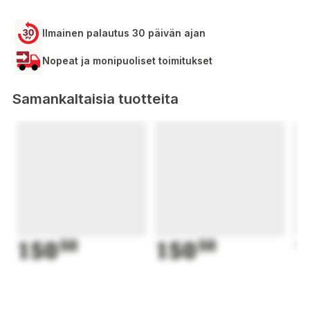
Ilmainen palautus 30 päivän ajan
Nopeat ja monipuoliset toimitukset
Samankaltaisia tuotteita
150
50
150
50
1