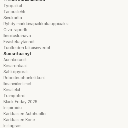
Työpaikat
Tarjouslehti
Sivukartta
Ryhdy markkinapaikkakauppiaaksi
Oiva-raportti
Ilmoituskanava
Evästekäytännöt
Tuotteiden takaisinvedot
Suosittua nyt
Aurinkotuolit
Kesärenkaat
Sähköpyörät
Robottiruohonleikkurit
Ilmanviilentimet
Kesälelut
Trampoliinit
Black Friday 2026
Inspiroidu
Kärkkäisen Autohuolto
Kärkkäisen Kone
Instagram