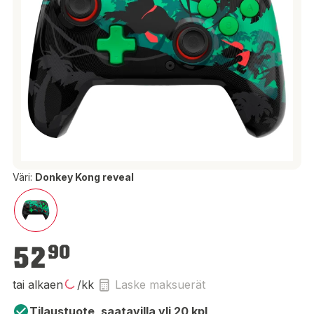
Väri:
Donkey Kong reveal
52,90 €
52
90
tai alkaen
/kk
Laske maksuerät
Tilaustuote, saatavilla yli 20 kpl