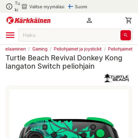
Tu
Valitse myymäläsi
Suomi
ki
ja Pelaaminen
/
Gaming
/
Peliohjaimet ja joystickit
/
Peliohjaimet
Turtle Beach Revival Donkey Kong
langaton Switch peliohjain