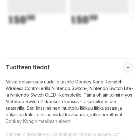
150
50
150
50
1
Tuotteen tiedot
Nosta pelaamisesi uudelle tasolle Donkey Kong Rematch
Wireless Controllerilla Nintendo Switch-, Nintendo Switch Lite-
ja Nintendo Switch OLED -konsoleille. Tämä ohjain toimii myös
Nintendo Switch 2 -konsolin kanssa – C-painike ei ole
saatavilla. Sen linssimäinen muotoilu liikkuu liikkuessasi ja
paljastaa kaksi eloisaa viidakkovisuaalia, jotka herättävät
Donkey Kongin maailman eloon.
Kahden ohjelmoitavan pikatakapainikkeen ansiosta voit