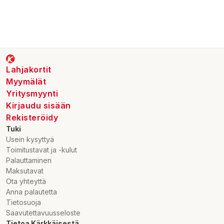
Lahjakortit
Myymälät
Yritysmyynti
Kirjaudu sisään
Rekisteröidy
Tuki
Usein kysyttyä
Toimitustavat ja -kulut
Palauttaminen
Maksutavat
Ota yhteyttä
Anna palautetta
Tietosuoja
Saavutettavuusseloste
Tietoa Kärkkäisestä