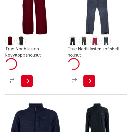
True North lasten
True North lasten softshell-
kevyttoppahousut
housut