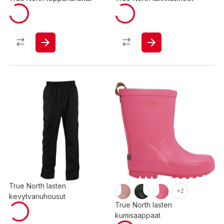
True North lasten
+2
kevytvanuhousut
True North lasten
kumisaappaat