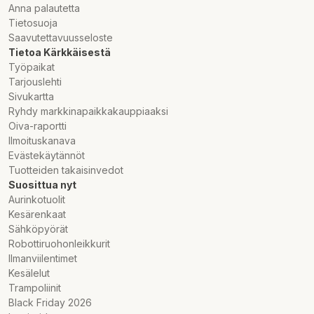
Anna palautetta
Tietosuoja
Saavutettavuusseloste
Tietoa Kärkkäisestä
Työpaikat
Tarjouslehti
Sivukartta
Ryhdy markkinapaikkakauppiaaksi
Oiva-raportti
Ilmoituskanava
Evästekäytännöt
Tuotteiden takaisinvedot
Suosittua nyt
Aurinkotuolit
Kesärenkaat
Sähköpyörät
Robottiruohonleikkurit
Ilmanviilentimet
Kesälelut
Trampoliinit
Black Friday 2026