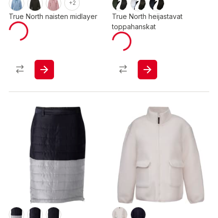
+2
True North naisten midlayer
True North heijastavat
toppahanskat