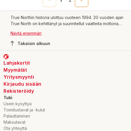
True Northin historia ulottuu vuoteen 1994. 20 vuoden ajan
True North on kehittänyt ja suunnitellut vaatteita mottona
pohjoismainen design pohjoismaiseen säähän. Mallisto on
Näytä enemmän
erittäin laaja useimmilla segmenteillä. Yhteistä niille on, että
ne sopivat hyvin aktiiviseen elämäntapaan, jossa laadulle
Takaisin alkuun
ja toimivuudelle asetetaan korkeat vaatimukset.
Lahjakortit
Myymälät
Yritysmyynti
Kirjaudu sisään
Rekisteröidy
Tuki
Usein kysyttyä
Toimitustavat ja -kulut
Palauttaminen
Maksutavat
Ota yhteyttä