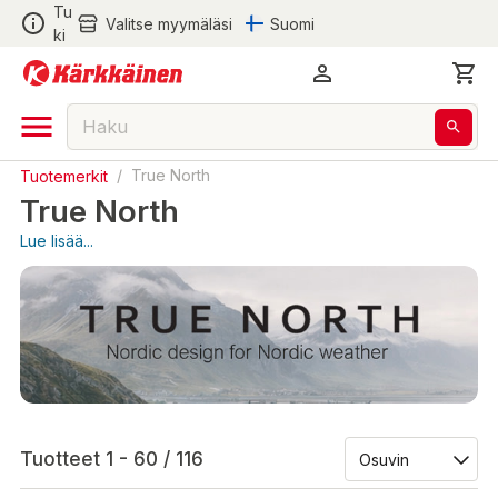
Tu
Valitse myymäläsi
Suomi
ki
Tuotemerkit
/
True North
True North
Lue lisää...
Tuotteet 1 - 60 / 116