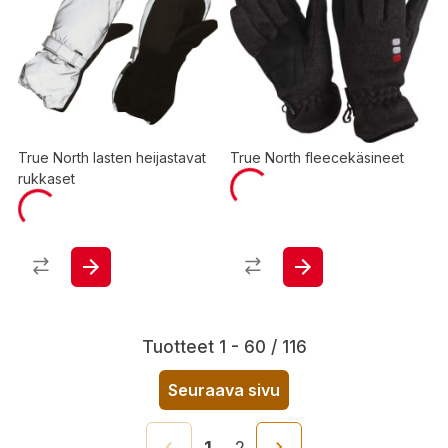
True North lasten heijastavat
True North fleecekäsineet
rukkaset
Tuotteet 1 - 60 / 116
Seuraava sivu
1
2