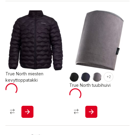
True North miesten
+2
kevyttoppatakki
True North tuubihuivi