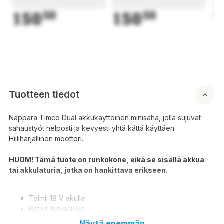
150
50
150
50
1
Tuotteen tiedot
Näppärä Timco Dual akkukäyttöinen minisaha, jolla sujuvat
sahaustyöt helposti ja kevyesti yhtä kättä käyttäen.
Hiiliharjallinen moottori.
HUOM! Tämä tuote on runkokone, eikä se sisällä akkua
tai akkulaturia, jotka on hankittava erikseen.
Toimii 18 V akulla
Ketjun turvasuoja
Terän nopea pysäytys: Kyllä
Näytä enemmän