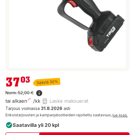
37,03 €
37
03
Säästä 30%
Norm.
52,90 €
tai alkaen
/kk
Laske maksuerät
Tarjous voimassa
31.8.2026
asti
Erikoistarjousten ja kampanjatuotteiden rajoitettu saatavuus,
lue lisää.
Saatavilla yli 20 kpl