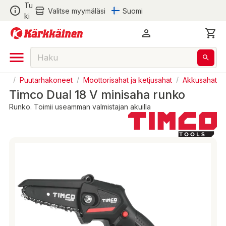
Tu
Valitse myymäläsi
Suomi
ki
rha
/
Puutarhakoneet
/
Moottorisahat ja ketjusahat
/
Akkusahat
Timco Dual 18 V minisaha runko
Runko. Toimii useamman valmistajan akuilla