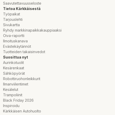
Saavutettavuusseloste
Tietoa Kärkkäisestä
Työpaikat
Tarjouslehti
Sivukartta
Ryhdy markkinapaikkakauppiaaksi
Oiva-raportti
Ilmoituskanava
Evästekäytännöt
Tuotteiden takaisinvedot
Suosittua nyt
Aurinkotuolit
Kesärenkaat
Sähköpyörät
Robottiruohonleikkurit
Ilmanviilentimet
Kesälelut
Trampoliinit
Black Friday 2026
Inspiroidu
Kärkkäisen Autohuolto