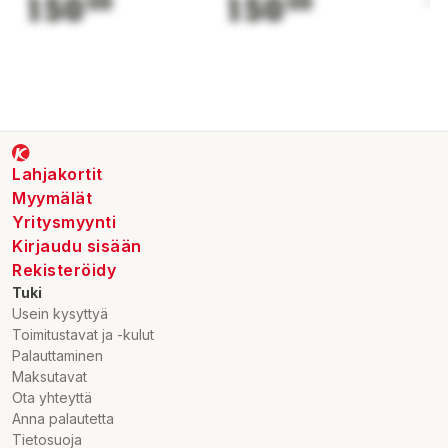
150
50
150
50
1
Lahjakortit
Myymälät
Yritysmyynti
Kirjaudu sisään
Rekisteröidy
Tuki
Usein kysyttyä
Toimitustavat ja -kulut
Palauttaminen
Maksutavat
Ota yhteyttä
Anna palautetta
Tietosuoja