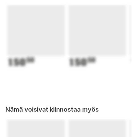
150
50
150
50
1
Nämä voisivat kiinnostaa myös