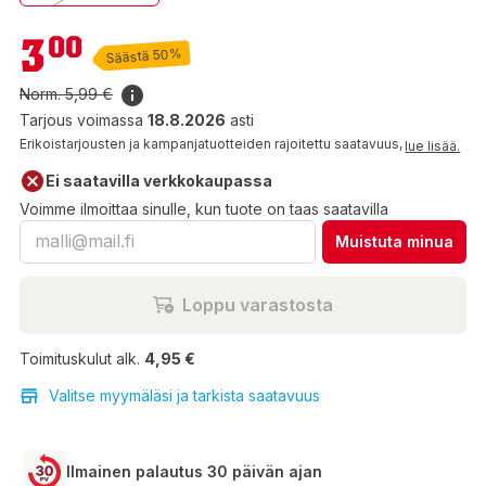
3,00 €
3
00
Säästä 50%
Norm.
5,99 €
Tarjous voimassa
18.8.2026
asti
Erikoistarjousten ja kampanjatuotteiden rajoitettu saatavuus,
lue lisää.
Ei saatavilla verkkokaupassa
Voimme ilmoittaa sinulle, kun tuote on taas saatavilla
Muistuta minua
Loppu varastosta
Toimituskulut alk.
4,95 €
Valitse myymäläsi ja tarkista saatavuus
Ilmainen palautus 30 päivän ajan