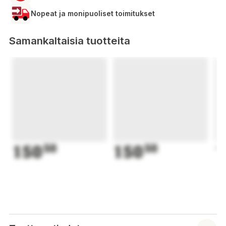
Nopeat ja monipuoliset toimitukset
Samankaltaisia tuotteita
150
50
150
50
1