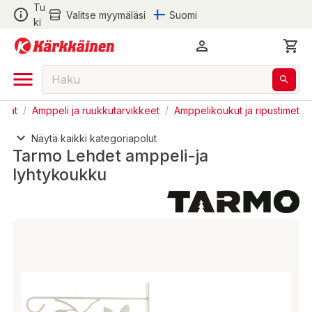
Tu
Valitse myymäläsi
Suomi
ki
ydät
/
Amppeli ja ruukkutarvikkeet
/
Amppelikoukut ja ripustimet
Näytä kaikki kategoriapolut
Tarmo Lehdet amppeli-ja
lyhtykoukku