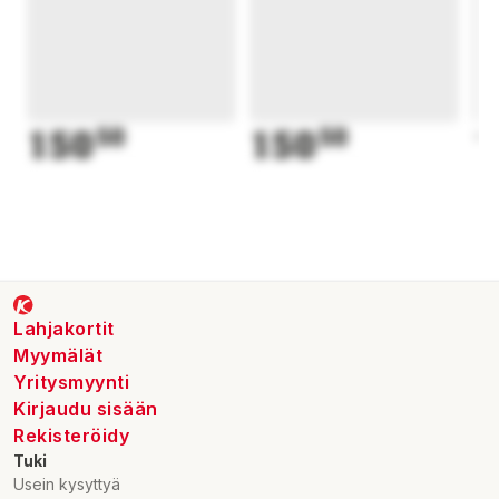
150
50
150
50
1
Lahjakortit
Myymälät
Yritysmyynti
Kirjaudu sisään
Rekisteröidy
Tuki
Usein kysyttyä