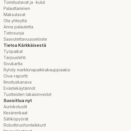
Toimitustavat ja -kulut
Palauttaminen
Maksutavat
Ota yhteyttä
Anna palautetta
Tietosuoja
Saavutettavuusseloste
Tietoa Kärkkäisestä
Työpaikat
Tarjouslehti
Sivukartta
Ryhdy markkinapaikkakauppiaaksi
Oiva-raportti
Ilmoituskanava
Evästekäytännöt
Tuotteiden takaisinvedot
Suosittua nyt
Aurinkotuolit
Kesärenkaat
Sähköpyörät
Robottiruohonleikkurit