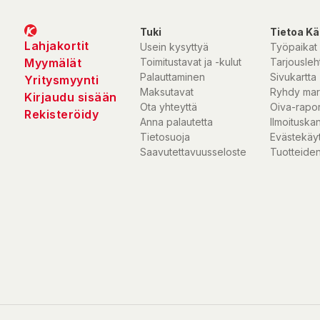
Tuki
Tietoa Kä
Lahjakortit
Usein kysyttyä
Työpaikat
Myymälät
Toimitustavat ja -kulut
Tarjousleht
Palauttaminen
Sivukartta
Yritysmyynti
Maksutavat
Ryhdy mar
Kirjaudu sisään
Ota yhteyttä
Oiva-rapor
Rekisteröidy
Anna palautetta
Ilmoituska
Tietosuoja
Evästekäy
Saavutettavuusseloste
Tuotteiden