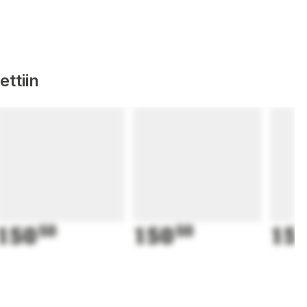
ttiin
150
50
150
50
15