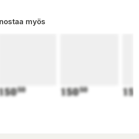
nnostaa myös
150
50
150
50
15