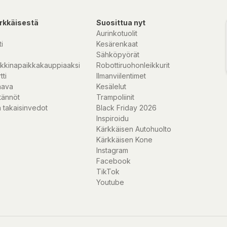
rkkäisestä
Suosittua nyt
Aurinkotuolit
i
Kesärenkaat
Sähköpyörät
kkinapaikkakauppiaaksi
Robottiruohonleikkurit
tti
Ilmanviilentimet
nava
Kesälelut
tännöt
Trampoliinit
 takaisinvedot
Black Friday 2026
Inspiroidu
Kärkkäisen Autohuolto
Kärkkäisen Kone
Instagram
Facebook
TikTok
Youtube