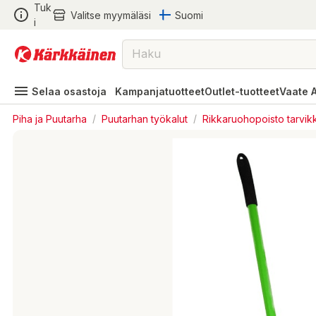
Tuk
Valitse myymäläsi
Suomi
i
Selaa osastoja
Kampanjatuotteet
Outlet-tuotteet
Vaate 
Piha ja Puutarha
/
Puutarhan työkalut
/
Rikkaruohopoisto tarvik