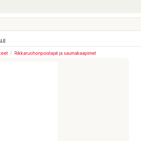
ALE
keet
/
Rikkaruohonpoistajat ja saumakaapimet