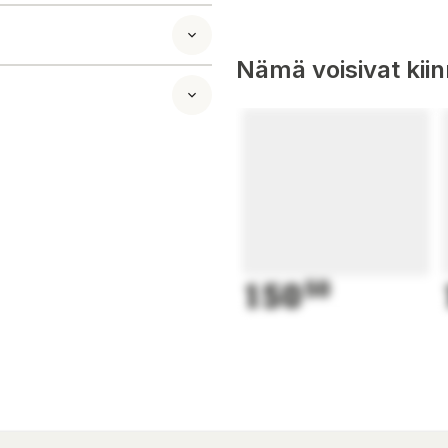
Nämä voisivat kii
150
50