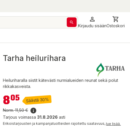
Kirjaudu sisään
Ostoskori
Tarha heilurihara
Heiluriharalla siistit kätevästi nurmialueiden reunat sekä polut
rikkakasveista.
8,05 €
8
05
Säästä 30%
Norm.
11,50 €
Tarjous voimassa
31.8.2026
asti
Erikoistarjousten ja kampanjatuotteiden rajoitettu saatavuus,
lue lisää.