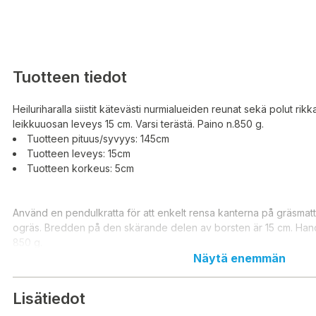
Tuotteen tiedot
Heiluriharalla siistit kätevästi nurmialueiden reunat sekä polut rik
leikkuuosan leveys 15 cm. Varsi terästä. Paino n.850 g.
Tuotteen pituus/syvyys: 145cm
Tuotteen leveys: 15cm
Tuotteen korkeus: 5cm
Använd en pendulkratta för att enkelt rensa kanterna på gräsmatt
ogräs. Bredden på den skärande delen av borsten är 15 cm. Handta
850 g.
Produktens längd/djup: 145cm
Näytä enemmän
Produktens bredd: 15cm
Produktens höjd: 5cm
Lisätiedot