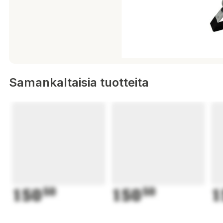
Samankaltaisia tuotteita
150
50
150
50
1