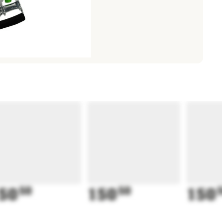
50
50
150
50
150