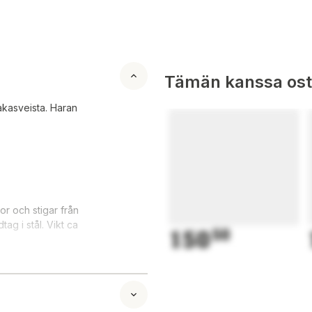
Tämän kanssa oste
kakasveista. Haran
or och stigar från
g i stål. Vikt ca
150
50