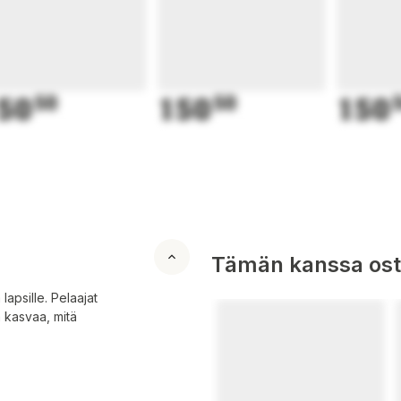
50
50
150
50
150
Tämän kanssa oste
lapsille. Pelaajat
 kasvaa, mitä