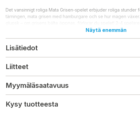
Det vansinnigt roliga Mata Grisen-spelet erbjuder roliga stunder 
tärningen, mata grisen med hamburgare och se hur magen växer.
glupsk – om grisens bälte öppnas, förlorar du spelet! 2-4 spelare
Näytä enemmän
Lisätiedot
Liitteet
Myymäläsaatavuus
Kysy tuotteesta