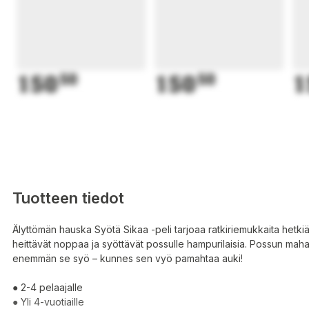
150
50
150
50
1
Tuotteen tiedot
Älyttömän hauska Syötä Sikaa -peli tarjoaa ratkiriemukkaita hetkiä 
heittävät noppaa ja syöttävät possulle hampurilaisia. Possun maha
enemmän se syö – kunnes sen vyö pamahtaa auki!
● 2-4 pelaajalle
● Yli 4-vuotiaille