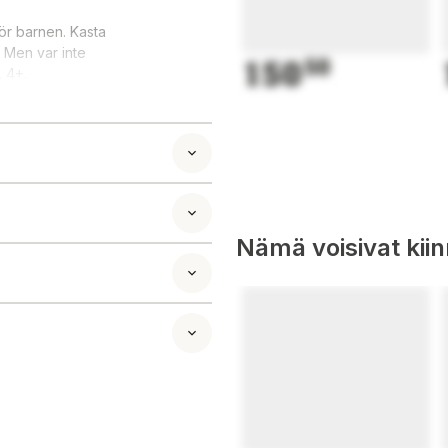
för barnen. Kasta
 Men var inte
150
50
. 4+.
Nämä voisivat kii