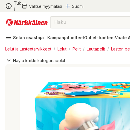
Tuk
Valitse myymäläsi
Suomi
i
Selaa osastoja
Kampanjatuotteet
Outlet-tuotteet
Vaate 
Lelut ja Lastentarvikkeet
/
Lelut
/
Pelit
/
Lautapelit
/
Lasten pel
Näytä kaikki kategoriapolut