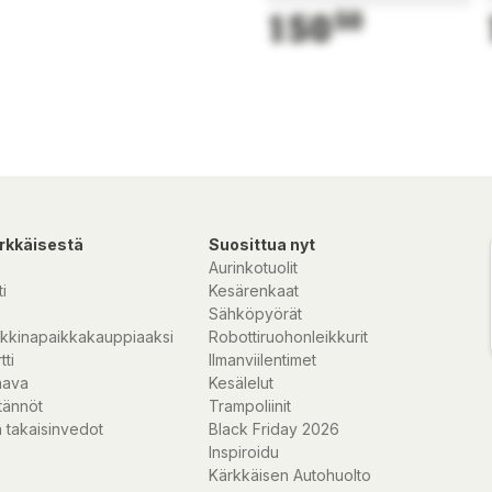
150
50
rkkäisestä
Suosittua nyt
Aurinkotuolit
i
Kesärenkaat
Sähköpyörät
kkinapaikkakauppiaaksi
Robottiruohonleikkurit
tti
Ilmanviilentimet
nava
Kesälelut
tännöt
Trampoliinit
 takaisinvedot
Black Friday 2026
Inspiroidu
Kärkkäisen Autohuolto