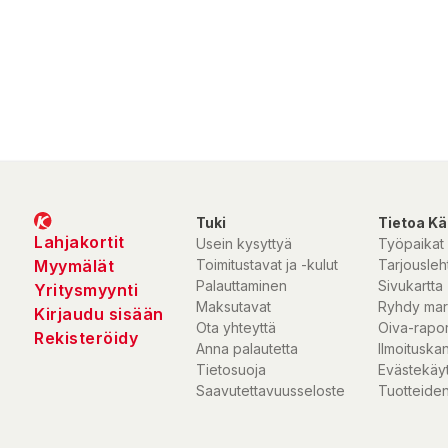
Tuki
Tietoa Kä
Lahjakortit
Usein kysyttyä
Työpaikat
Myymälät
Toimitustavat ja -kulut
Tarjousleht
Palauttaminen
Sivukartta
Yritysmyynti
Maksutavat
Ryhdy mar
Kirjaudu sisään
Ota yhteyttä
Oiva-rapor
Rekisteröidy
Anna palautetta
Ilmoituska
Tietosuoja
Evästekäy
Saavutettavuusseloste
Tuotteiden