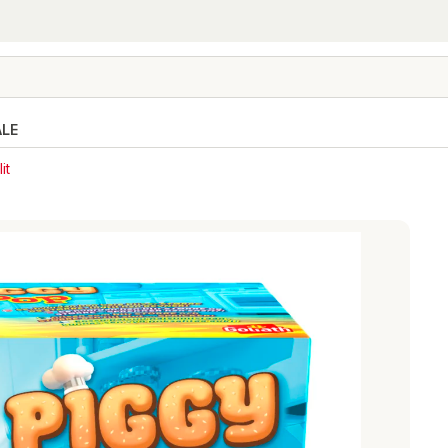
ALE
it