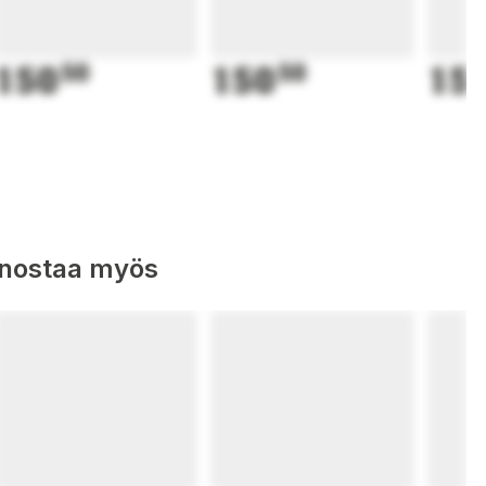
150
50
150
50
15
nnostaa myös