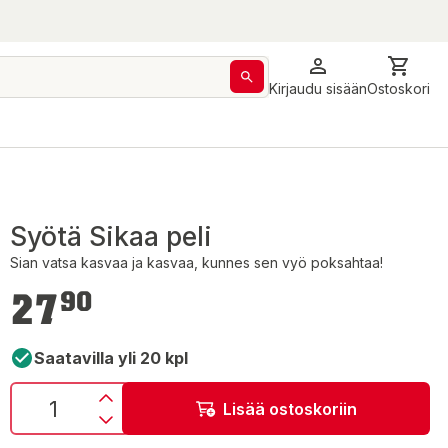
Kirjaudu sisään
Ostoskori
Syötä Sikaa peli
Sian vatsa kasvaa ja kasvaa, kunnes sen vyö poksahtaa!
27,90 €
27
90
Saatavilla yli 20 kpl
Lisää ostoskoriin