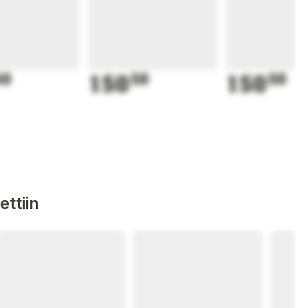
50
150
50
150
50
ttiin