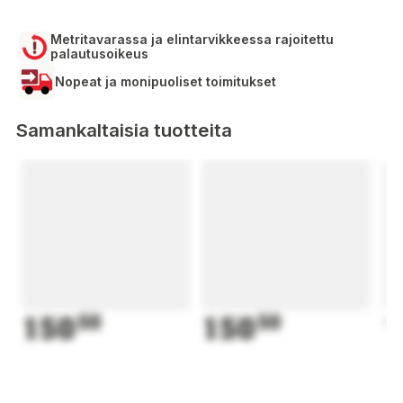
Metritavarassa ja elintarvikkeessa rajoitettu
palautusoikeus
Nopeat ja monipuoliset toimitukset
Samankaltaisia tuotteita
150
50
150
50
1