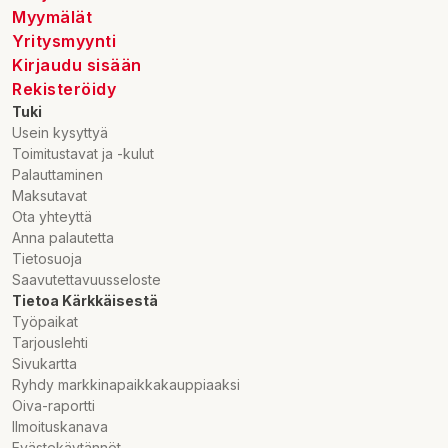
Myymälät
Yritysmyynti
Kirjaudu sisään
Rekisteröidy
Tuki
Usein kysyttyä
Toimitustavat ja -kulut
Palauttaminen
Maksutavat
Ota yhteyttä
Anna palautetta
Tietosuoja
Saavutettavuusseloste
Tietoa Kärkkäisestä
Työpaikat
Tarjouslehti
Sivukartta
Ryhdy markkinapaikkakauppiaaksi
Oiva-raportti
Ilmoituskanava
Evästekäytännöt