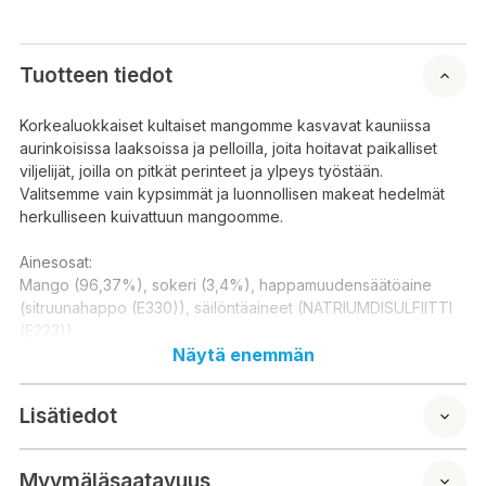
Tuotteen tiedot
Korkealuokkaiset kultaiset mangomme kasvavat kauniissa
aurinkoisissa laaksoissa ja pelloilla, joita hoitavat paikalliset
viljelijät, joilla on pitkät perinteet ja ylpeys työstään.
Valitsemme vain kypsimmät ja luonnollisen makeat hedelmät
herkulliseen kuivattuun mangoomme.
Ainesosat:
Mango (96,37%), sokeri (3,4%), happamuudensäätöaine
(sitruunahappo (E330)), säilöntäaineet (NATRIUMDISULFIITTI
(E223))
Näytä enemmän
E-koodit:
E223 E330
Lisätiedot
Ravintosisältö / 100 g:
Energia: 341 kcal 1448 kj
Myymäläsaatavuus