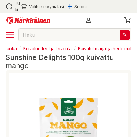
Tu
Valitse myymäläsi
Suomi
ki
Ruoka
/
Kuivatuotteet ja leivonta
/
Kuivatut marjat ja hedelmät
Sunshine Delights 100g kuivattu
mango