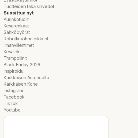
Tuotteiden takaisinvedot
Suosittua nyt
Aurinkotuolit
Kesärenkaat
Sähköpyörät
Robottiruohonleikkurit
Ilmanviilentimet
Kesälelut
Trampoliinit
Black Friday 2026
Inspiroidu
Kärkkäisen Autohuolto
Kärkkäisen Kone
Instagram
Facebook
TikTok
Youtube