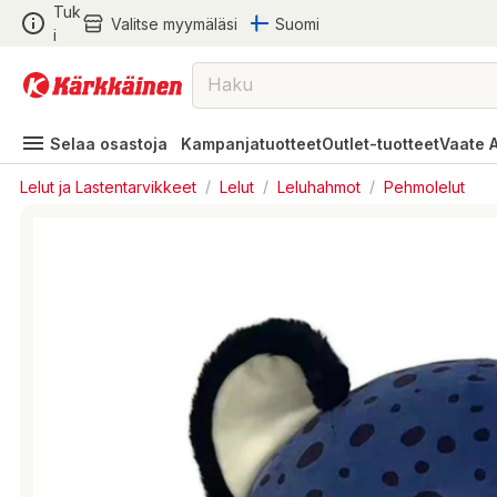
Tuk
Valitse myymäläsi
Suomi
i
Selaa osastoja
Kampanjatuotteet
Outlet-tuotteet
Vaate 
Lelut ja Lastentarvikkeet
/
Lelut
/
Leluhahmot
/
Pehmolelut