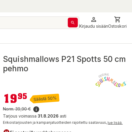
Kirjaudu sisään
Ostoskori
Squishmallows P21 Spotts 50 cm
pehmo
19,95 €
19
95
Säästä 50%
Norm.
39,90 €
Tarjous voimassa
31.8.2026
asti
Erikoistarjousten ja kampanjatuotteiden rajoitettu saatavuus,
lue lisää.