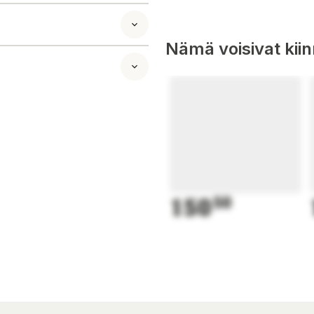
Nämä voisivat kii
150
50