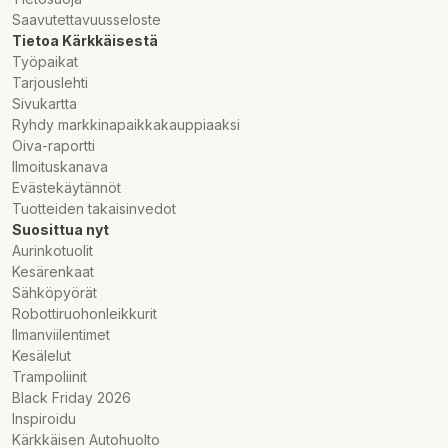
Saavutettavuusseloste
Tietoa Kärkkäisestä
Työpaikat
Tarjouslehti
Sivukartta
Ryhdy markkinapaikkakauppiaaksi
Oiva-raportti
Ilmoituskanava
Evästekäytännöt
Tuotteiden takaisinvedot
Suosittua nyt
Aurinkotuolit
Kesärenkaat
Sähköpyörät
Robottiruohonleikkurit
Ilmanviilentimet
Kesälelut
Trampoliinit
Black Friday 2026
Inspiroidu
Kärkkäisen Autohuolto