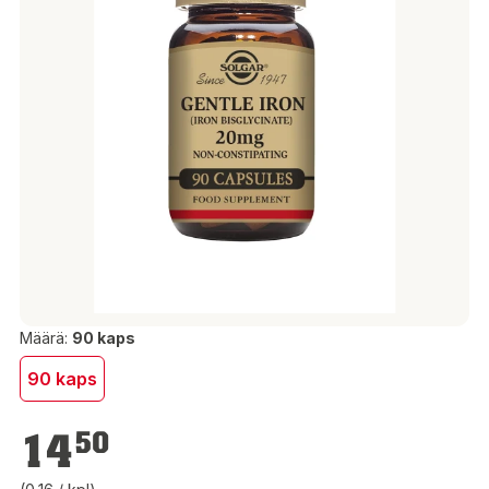
Määrä:
90 kaps
90 kaps
14,50 €
14
50