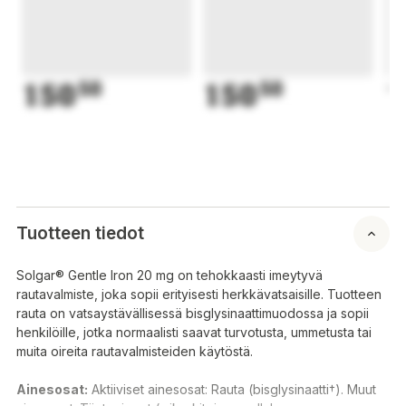
150
50
150
50
1
Tuotteen tiedot
Solgar® Gentle Iron 20 mg on tehokkaasti imeytyvä
rautavalmiste, joka sopii erityisesti herkkävatsaisille. Tuotteen
rauta on vatsaystävällisessä bisglysinaattimuodossa ja sopii
henkilöille, jotka normaalisti saavat turvotusta, ummetusta tai
muita oireita rautavalmisteiden käytöstä.
Ainesosat:
Aktiiviset ainesosat: Rauta (bisglysinaatti†). Muut