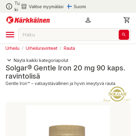
Tu
Valitse myymäläsi
Suomi
ki
Urheilu
/
Urheiluravinteet
/
Rauta
Näytä kaikki kategoriapolut
Solgar® Gentle Iron 20 mg 90 kaps.
ravintolisä
Gentle Iron™ – vatsaystävällinen ja hyvin imeytyvä rauta