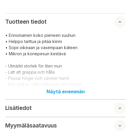
Tuotteen tiedot
• Erinomainen koko pieneen suuhun
• Helppo tarttua ja pitää kiinni
• Sopii oikeaan ja vasempaan käteen
• Mikron ja konepesun kestävä
- Utmärkt storlek för liten mun
- Lätt att greppa och hålla
- Passar höger och vänster hand
- Kan diskas i mikrovågsugn och maskin
Näytä enemmän
Lisätiedot
Myymäläsaatavuus