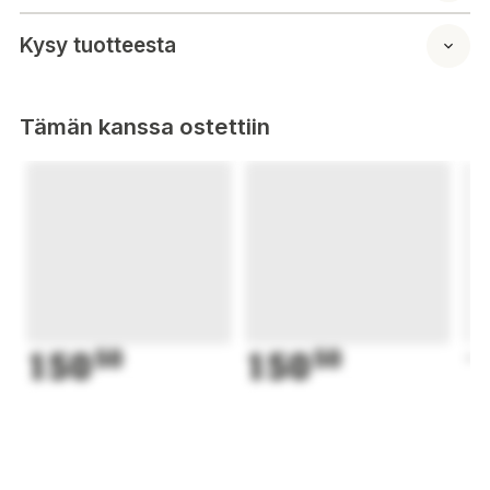
Kysy tuotteesta
Tämän kanssa ostettiin
150
50
150
50
1