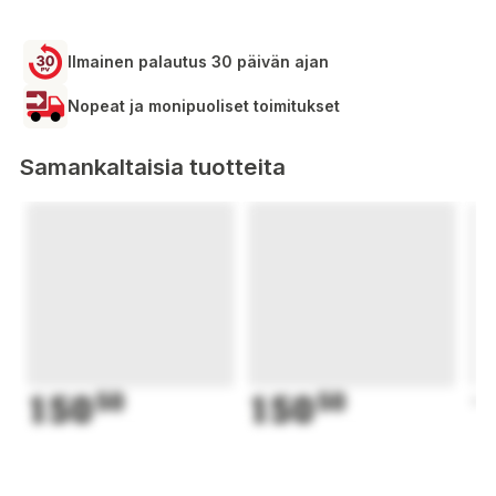
Ilmainen palautus 30 päivän ajan
Nopeat ja monipuoliset toimitukset
Samankaltaisia tuotteita
150
50
150
50
1