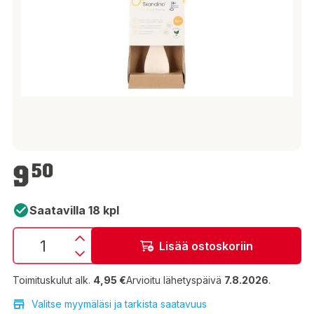
9,50 €
9
50
Saatavilla 18 kpl
Lisää ostoskoriin
Toimituskulut alk.
4,95 €
Arvioitu lähetyspäivä
7.8.2026
.
Valitse myymäläsi ja tarkista saatavuus