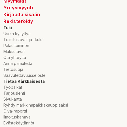
Myymälät
Yritysmyynti
Kirjaudu sisään
Rekisteröidy
Tuki
Usein kysyttyä
Toimitustavat ja -kulut
Palauttaminen
Maksutavat
Ota yhteyttä
Anna palautetta
Tietosuoja
Saavutettavuusseloste
Tietoa Kärkkäisestä
Työpaikat
Tarjouslehti
Sivukartta
Ryhdy markkinapaikkakauppiaaksi
Oiva-raportti
Ilmoituskanava
Evästekäytännöt