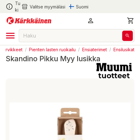
Tu
Valitse myymäläsi
Suomi
ki
ntarvikkeet
/
Pienten lasten ruokailu
/
Ensiaterimet
/
Ensilusikat
Skandino Pikku Myy lusikka