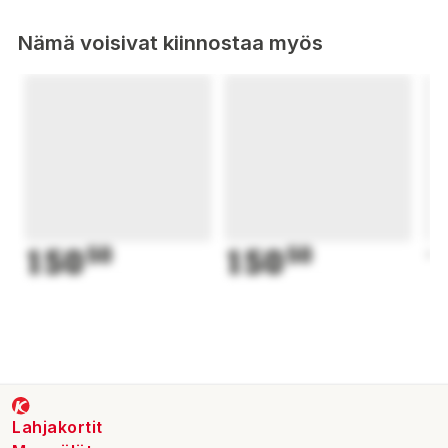
Nämä voisivat kiinnostaa myös
150
50
150
50
1
Lahjakortit