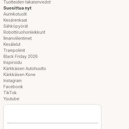
Tuotteiden takaisinvedot
Suosittua nyt
Aurinkotuolit
Kesärenkaat
Sähköpyörät
Robottiruohonleikkurit
Ilmanviilentimet
Kesälelut
Trampoliinit
Black Friday 2026
Inspiroidu
Kärkkäisen Autohuolto
Kärkkäisen Kone
Instagram
Facebook
TikTok
Youtube