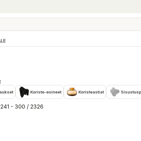
ALE
t
aukset
Koriste-esineet
Koristeastiat
Sisustuspe
 241 - 300 / 2326