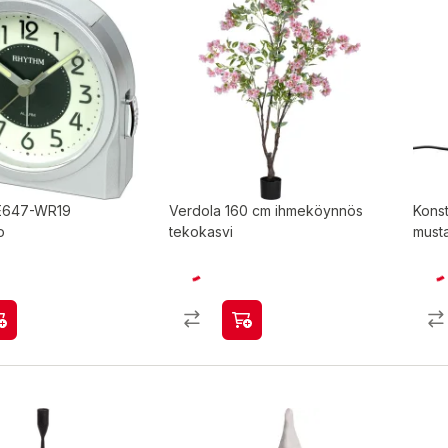
E647-WR19
Verdola 160 cm ihmeköynnös
Kons
o
tekokasvi
musta