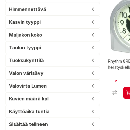
Himmennettävä
Kasvin tyyppi
Maljakon koko
Taulun tyyppi
Tuoksukynttilä
Rhythm 8R
herätyskell
Valon värisävy
Valovirta Lumen
Kuvien määrä kpl
Käyttöaika tuntia
Sisältää telineen