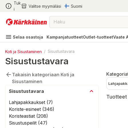
Tuk
Valitse myymäläsi
Suomi
i
Selaa osastoja
Kampanjatuotteet
Outlet-tuotteet
Vaate 
Koti ja Sisustaminen
/
Sisustustavara
Sisustustavara
Kategoria
Takaisin kategoriaan Koti ja
Sisustaminen
Lahjapakk
Sisustustavara
Tuotteet
Lahjapakkaukset (7)
Koriste-esineet (346)
Koristeastiat (208)
Sisustuspeilit (47)