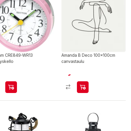
hm CRE849-WR13
Amanda B Deco 100x100cm
yskello
canvastaulu