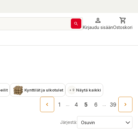
Kirjaudu sisään
Ostoskori
ilit
Kynttilät ja ulkotulet
Näytä kaikki
+ 9
1
4
5
6
39
…
…
Järjestä: