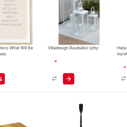
eco What Will Be
Villadesign Ruudukko lyhty
Harju
ulu
myrs