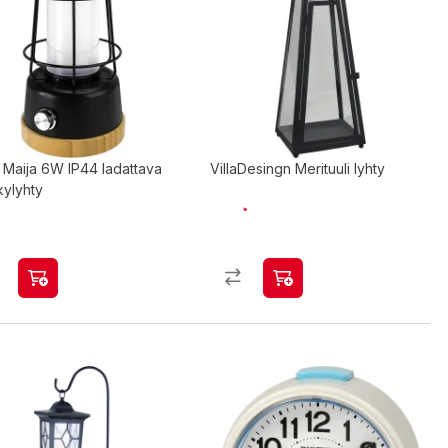
 Maija 6W IP44 ladattava
VillaDesingn Merituuli lyhty
kylyhty