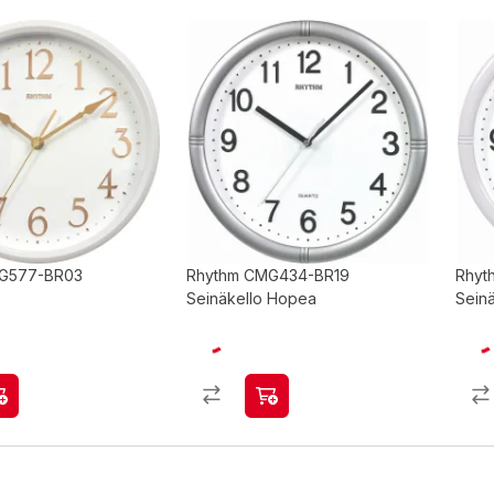
G577-BR03
Rhythm CMG434-BR19
Rhyt
Seinäkello Hopea
Seinä