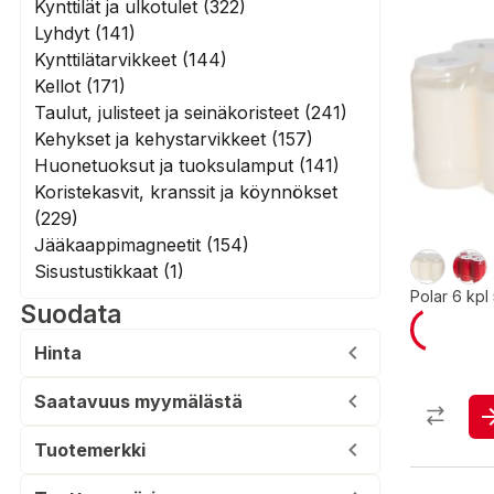
Kynttilät ja ulkotulet (322)
Lyhdyt (141)
Kynttilätarvikkeet (144)
Kellot (171)
Taulut, julisteet ja seinäkoristeet (241)
Kehykset ja kehystarvikkeet (157)
Huonetuoksut ja tuoksulamput (141)
Koristekasvit, kranssit ja köynnökset
(229)
Jääkaappimagneetit (154)
Sisustustikkaat (1)
Polar 6 kpl 
Suodata
Hinta
Saatavuus myymälästä
Tuotemerkki