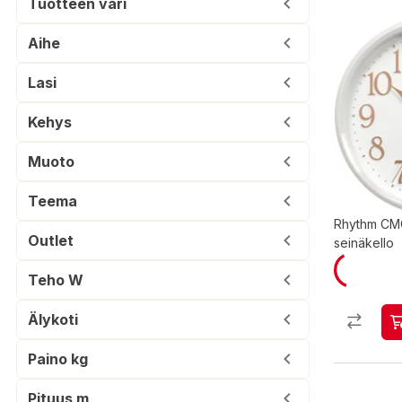
Tuotteen väri
Aihe
Lasi
Kehys
Muoto
Teema
Rhythm CM
Outlet
seinäkello
Teho W
Älykoti
Paino kg
Pituus m