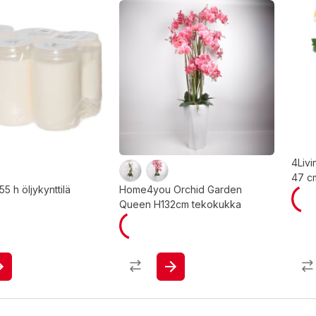
4Livi
47 cm
55 h öljykynttilä
Home4you Orchid Garden
Queen H132cm tekokukka