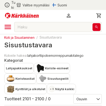
Tu
Valitse myymäläsi
Suomi
ki
Koti ja Sisustaminen
/
Sisustustavara
Sisustustavara
Kokeile hakea:
lahjakortti
pokemon
reppu
makita
lego
Kategoriat
Lahjapakkaukset
Koriste-esineet
Koristeastiat
Sisustuspeilit
Kynttilät ja ulkotulet
Näytä kaikki
+ 9
Tuotteet 2101 - 2100 / 0