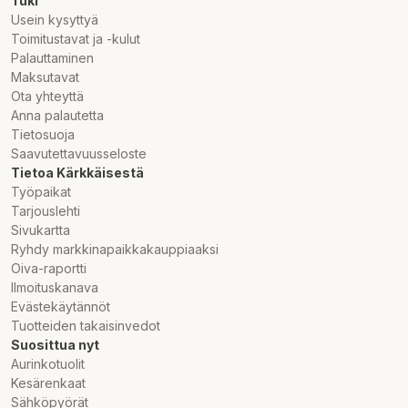
Tuki
Usein kysyttyä
Toimitustavat ja -kulut
Palauttaminen
Maksutavat
Ota yhteyttä
Anna palautetta
Tietosuoja
Saavutettavuusseloste
Tietoa Kärkkäisestä
Työpaikat
Tarjouslehti
Sivukartta
Ryhdy markkinapaikkakauppiaaksi
Oiva-raportti
Ilmoituskanava
Evästekäytännöt
Tuotteiden takaisinvedot
Suosittua nyt
Aurinkotuolit
Kesärenkaat
Sähköpyörät