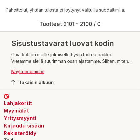
Pahoittelut, yhtään tulosta ei löytynyt valituilla suodattimilla.
Tuotteet 2101 - 2100 / 0
Sisustustavarat luovat kodin
Oma koti on meille jokaiselle hyvin tärkeä paikka.
Vietämme siellä suurimman osan ajastamme. Siihen, miten
kotona viihdymme vaikuttaa hyvin paljon se, millaisen
Näytä enemmän
sisustuksen ja ilmapiirin kotiimme olemme luoneet. Viihtyisä
sisustus voi olla joko hyvin niukka tai sellainen, missä
Takaisin alkuun
värejä ja katseltavaa ei ole säästelty. Kaiken kaikkiaan
sisustus on se, mikä kuvastaa monesti persoonaamme ja
luonnettamme.
Lahjakortit
Myymälät
Yritysmyynti
Kirjaudu sisään
Rekisteröidy