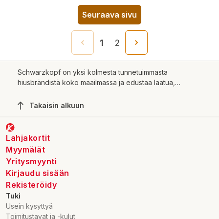
Seuraava sivu
1
2
Schwarzkopf on yksi kolmesta tunnetuimmasta
hiusbrändistä koko maailmassa ja edustaa laatua,
ammattimaisuutta ja innovaatiota jo yli 111 vuoden ajan.
Schwarzkopf on sekä kuluttajien, että ammattilaisten
Takaisin alkuun
luottama tuotemerkki.
Lahjakortit
Myymälät
Yritysmyynti
Kirjaudu sisään
Rekisteröidy
Tuki
Usein kysyttyä
Toimitustavat ja -kulut