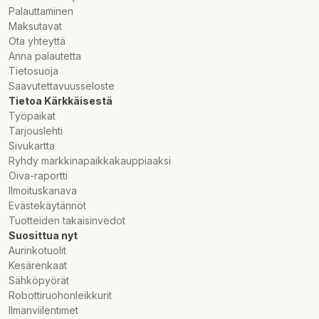
Palauttaminen
Maksutavat
Ota yhteyttä
Anna palautetta
Tietosuoja
Saavutettavuusseloste
Tietoa Kärkkäisestä
Työpaikat
Tarjouslehti
Sivukartta
Ryhdy markkinapaikkakauppiaaksi
Oiva-raportti
Ilmoituskanava
Evästekäytännöt
Tuotteiden takaisinvedot
Suosittua nyt
Aurinkotuolit
Kesärenkaat
Sähköpyörät
Robottiruohonleikkurit
Ilmanviilentimet