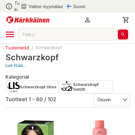
Tu
Valitse myymäläsi
Suomi
ki
Tuotemerkit
/
Schwarzkopf
Schwarzkopf
Lue lisää...
Kategoriat
Schwarzkopf
Schwarzkopf Gliss
Got2B
Tuotteet 1 - 60 / 102