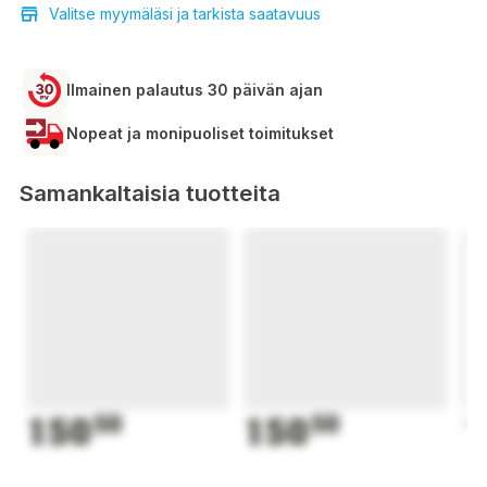
Valitse myymäläsi ja tarkista saatavuus
Ilmainen palautus 30 päivän ajan
Nopeat ja monipuoliset toimitukset
Samankaltaisia tuotteita
150
50
150
50
1