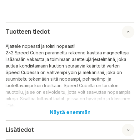
Tuotteen tiedot
Ajattele nopeasti ja toimi nopeasti!
2x2 Speed ​​Cuben parannettu rakenne käyttää magneetteja
lisäämään vakautta ja toimimaan asettelujärjestelmänä, joka
auttaa kohdistamaan kuution seuraavia käänteitä varten.
Speed ​​Cubessa on vahvempi ydin ja mekanismi, joka on
suunniteltu tekemään siitä nopeampi, pehmeämpi ja
luotettavampi kuin koskaan. Speed ​​Cubella on tarraton
muotoilu, ja se on esivoideltu, jotta voit saavuttaa nopeampia
aikoja. Sisältää kiiltävät laatat, joissa on hyvä pito ja klassinen
ilme.
Rubikin kuutiot ovat myös upeita lahjoja lapsille, jotka
Näytä enemmän
rakastavat lasten pulmia ja aistileluja! Pakollinen lahja lelujen ja
pulmapelien ystäville sekä aikuisten pulmapelien, näpertelyn
Lisätiedot
ja lasten pulmapelien ystäville. Tavoitteena on yrittää kiertää ja
kääntää Rubikin kuutio alkuperäiseen tilaan, jossa jokaisella