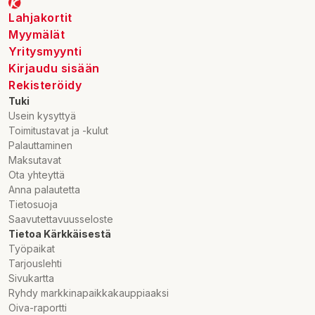
Lahjakortit
Myymälät
Yritysmyynti
Kirjaudu sisään
Rekisteröidy
Tuki
Usein kysyttyä
Toimitustavat ja -kulut
Palauttaminen
Maksutavat
Ota yhteyttä
Anna palautetta
Tietosuoja
Saavutettavuusseloste
Tietoa Kärkkäisestä
Työpaikat
Tarjouslehti
Sivukartta
Ryhdy markkinapaikkakauppiaaksi
Oiva-raportti