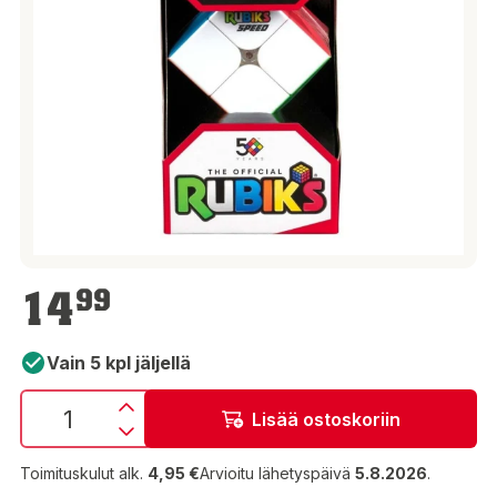
14,99 €
14
99
Vain 5 kpl jäljellä
Lisää ostoskoriin
Toimituskulut alk.
4,95 €
Arvioitu lähetyspäivä
5.8.2026
.