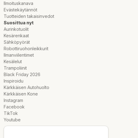
Ilmoituskanava
Evästekäytännöt
Tuotteiden takaisinvedot
Suosittua nyt
Aurinkotuolit
Kesärenkaat
Sähköpyörät
Robottiruohonleikkurit
Ilmanviilentimet
Kesälelut
Trampoliinit
Black Friday 2026
Inspiroidu
Kärkkäisen Autohuolto
Kärkkäisen Kone
Instagram
Facebook
TikTok
Youtube