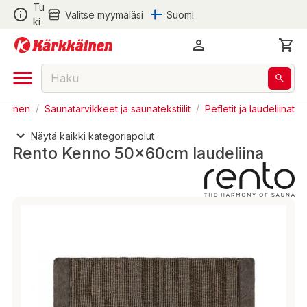
Tu
Valitse myymäläsi
Suomi
ki
taminen
/
Saunatarvikkeet ja saunatekstiilit
/
Pefletit ja laudeliinat
Näytä kaikki kategoriapolut
Rento Kenno 50x60cm laudeliina