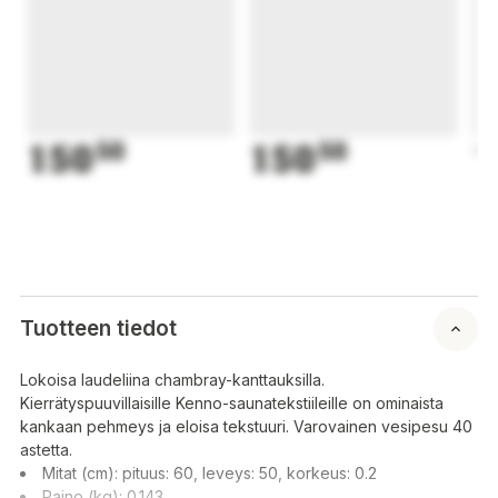
150
50
150
50
1
Tuotteen tiedot
Lokoisa laudeliina chambray-kanttauksilla.
Kierrätyspuuvillaisille Kenno-saunatekstiileille on ominaista
kankaan pehmeys ja eloisa tekstuuri. Varovainen vesipesu 40
astetta.
Mitat (cm): pituus: 60, leveys: 50, korkeus: 0.2
Paino (kg): 0.143