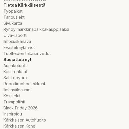
Tietoa Kärkkäisestä
Työpaikat
Tarjouslehti
Sivukartta
Ryhdy markkinapaikkakauppiaaksi
Oiva-raportti
Ilmoituskanava
Evästekäytännöt
Tuotteiden takaisinvedot
Suosittua nyt
Aurinkotuolit
Kesärenkaat
Sähköpyörät
Robottiruohonleikkurit
Ilmanviilentimet
Kesälelut
Trampoliinit
Black Friday 2026
Inspiroidu
Kärkkäisen Autohuolto
Kärkkäisen Kone