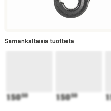
Samankaltaisia tuotteita
150
50
150
50
1