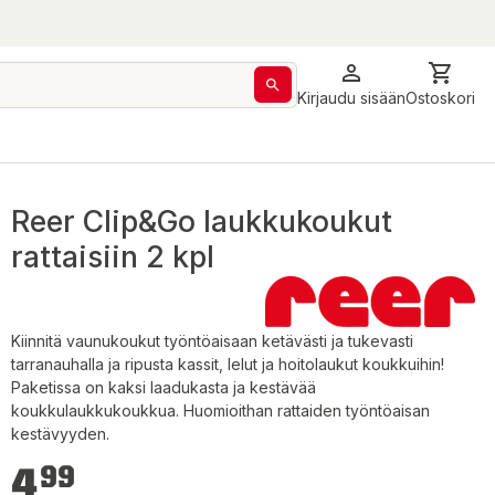
Kirjaudu sisään
Ostoskori
Reer Clip&Go laukkukoukut
rattaisiin 2 kpl
Kiinnitä vaunukoukut työntöaisaan ketävästi ja tukevasti
tarranauhalla ja ripusta kassit, lelut ja hoitolaukut koukkuihin!
Paketissa on kaksi laadukasta ja kestävää
koukkulaukkukoukkua. Huomioithan rattaiden työntöaisan
kestävyyden.
4,99 €
4
99