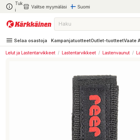
Tuk
Valitse myymäläsi
Suomi
i
Selaa osastoja
Kampanjatuotteet
Outlet-tuotteet
Vaate 
Lelut ja Lastentarvikkeet
/
Lastentarvikkeet
/
Lastenvaunut
/
L