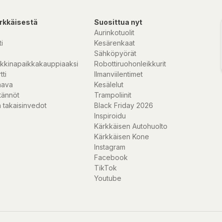
rkkäisestä
Suosittua nyt
Aurinkotuolit
i
Kesärenkaat
Sähköpyörät
kkinapaikkakauppiaaksi
Robottiruohonleikkurit
tti
Ilmanviilentimet
nava
Kesälelut
tännöt
Trampoliinit
 takaisinvedot
Black Friday 2026
Inspiroidu
Kärkkäisen Autohuolto
Kärkkäisen Kone
Instagram
Facebook
TikTok
Youtube