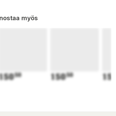
nnostaa myös
150
50
150
50
15