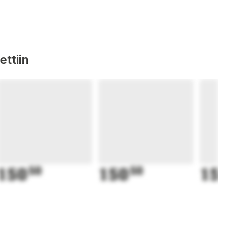
ttiin
150
50
150
50
15