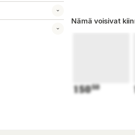
het.
Nämä voisivat kii
150
50