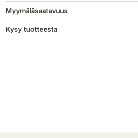
slitstarka krokpåskrokar. Observera vagnens körhandtags hållbar
Myymäläsaatavuus
Kysy tuotteesta