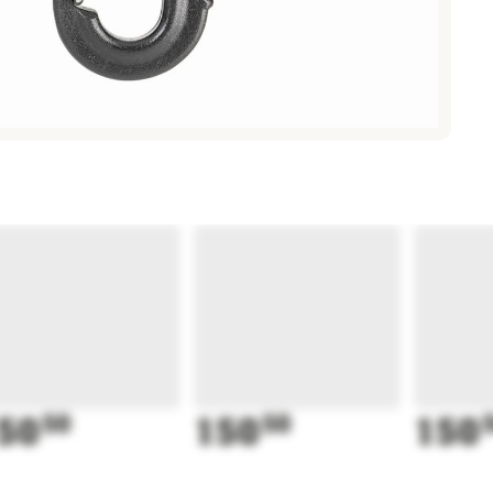
50
50
150
50
150