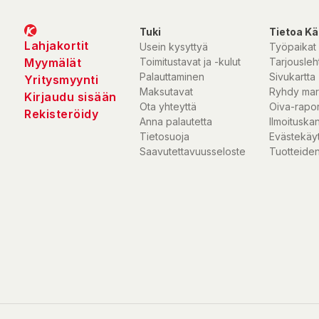
Tuki
Tietoa Kä
Lahjakortit
Usein kysyttyä
Työpaikat
Myymälät
Toimitustavat ja -kulut
Tarjousleht
Palauttaminen
Sivukartta
Yritysmyynti
Maksutavat
Ryhdy mar
Kirjaudu sisään
Ota yhteyttä
Oiva-rapor
Rekisteröidy
Anna palautetta
Ilmoituska
Tietosuoja
Evästekäy
Saavutettavuusseloste
Tuotteiden