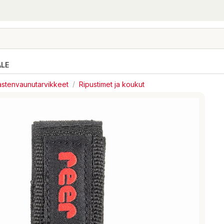
ALE
astenvaunutarvikkeet
/
Ripustimet ja koukut