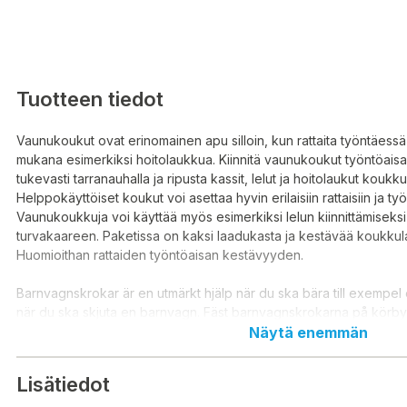
Tuotteen tiedot
Vaunukoukut ovat erinomainen apu silloin, kun rattaita työntäessä 
mukana esimerkiksi hoitolaukkua. Kiinnitä vaunukoukut työntöaisa
tukevasti tarranauhalla ja ripusta kassit, lelut ja hoitolaukut koukku
Helppokäyttöiset koukut voi asettaa hyvin erilaisiin rattaisiin ja työ
Vaunukoukkuja voi käyttää myös esimerkiksi lelun kiinnittämiseksi
turvakaareen. Paketissa on kaksi laadukasta ja kestävää koukku
Huomioithan rattaiden työntöaisan kestävyyden.
Barnvagnskrokar är en utmärkt hjälp när du ska bära till exempe
när du ska skjuta en barnvagn. Fäst barnvagnskrokarna på körby
stadigt med kardborreband och häng väskor, leksaker och amni
Näytä enemmän
krokarna! De lättanvända krokarna kan placeras på en mängd ol
sittvagnar. Barnvagnskrokar kan även användas för att till exempe
Lisätiedot
på säkerhetsbygeln på en barnvagn. Paketet innehåller två högkv