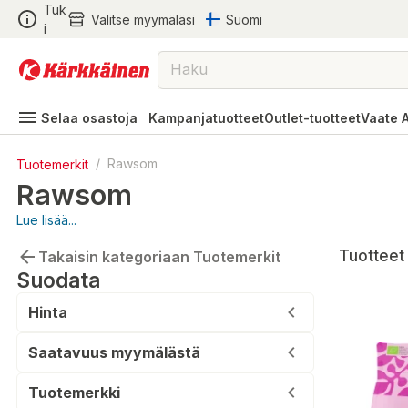
Tuk
Valitse myymäläsi
Suomi
i
Selaa osastoja
Kampanjatuotteet
Outlet-tuotteet
Vaate 
Tuotemerkit
/
Rawsom
Rawsom
Lue lisää...
Tuotteet 
Takaisin kategoriaan Tuotemerkit
Suodata
Hinta
Saatavuus myymälästä
Tuotemerkki