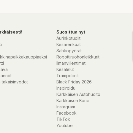
rkkäisestä
Suosittua nyt
Aurinkotuolit
i
Kesärenkaat
Sähköpyörät
kkinapaikkakauppiaaksi
Robottiruohonleikkurit
tti
Ilmanviilentimet
nava
Kesälelut
tännöt
Trampoliinit
 takaisinvedot
Black Friday 2026
Inspiroidu
Kärkkäisen Autohuolto
Kärkkäisen Kone
Instagram
Facebook
TikTok
Youtube