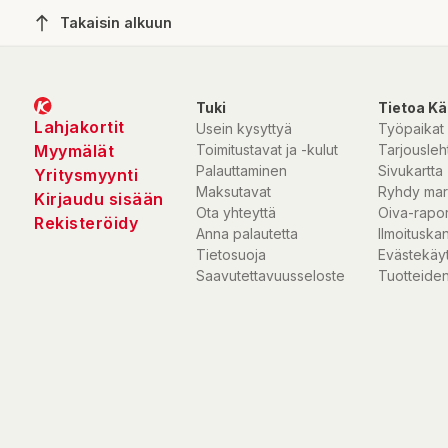
Takaisin alkuun
Tuki
Tietoa Kä
Lahjakortit
Usein kysyttyä
Työpaikat
Myymälät
Toimitustavat ja -kulut
Tarjousleht
Palauttaminen
Sivukartta
Yritysmyynti
Maksutavat
Ryhdy mar
Kirjaudu sisään
Ota yhteyttä
Oiva-rapor
Rekisteröidy
Anna palautetta
Ilmoituska
Tietosuoja
Evästekäy
Saavutettavuusseloste
Tuotteiden