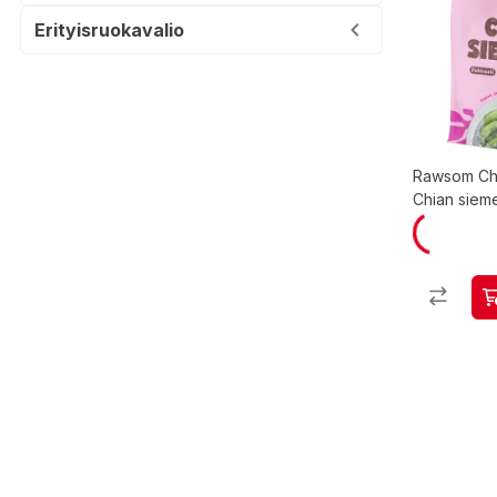
Erityisruokavalio
Rawsom Chi
Chian siem