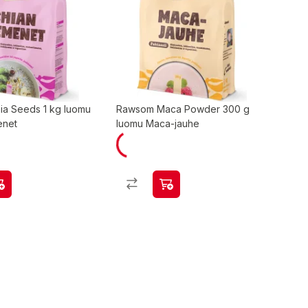
a Seeds 1 kg luomu
Rawsom Maca Powder 300 g
enet
luomu Maca-jauhe