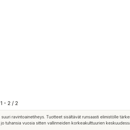
1 - 2 / 2
uuri ravintoainetiheys. Tuotteet sisältävät runsaasti elimistölle tärke
o tuhansia vuosia sitten vallinneiden korkeakulttuurien keskuudessa