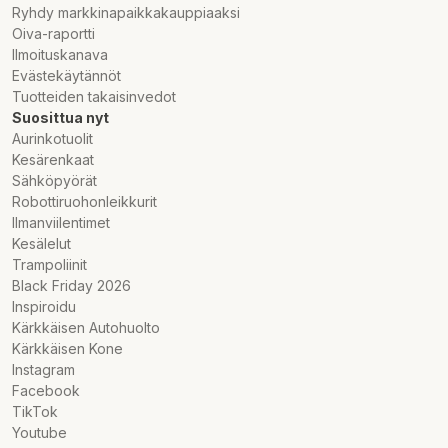
Ryhdy markkinapaikkakauppiaaksi
Oiva-raportti
Ilmoituskanava
Evästekäytännöt
Tuotteiden takaisinvedot
Suosittua nyt
Aurinkotuolit
Kesärenkaat
Sähköpyörät
Robottiruohonleikkurit
Ilmanviilentimet
Kesälelut
Trampoliinit
Black Friday 2026
Inspiroidu
Kärkkäisen Autohuolto
Kärkkäisen Kone
Instagram
Facebook
TikTok
Youtube