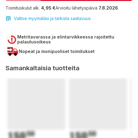
Toimituskulut alk.
4,95 €
Arvioitu lähetyspäivä
7.8.2026
.
Valitse myymäläsi ja tarkista saatavuus
Metritavarassa ja elintarvikkeessa rajoitettu
palautusoikeus
Nopeat ja monipuoliset toimitukset
Samankaltaisia tuotteita
150
50
150
50
1