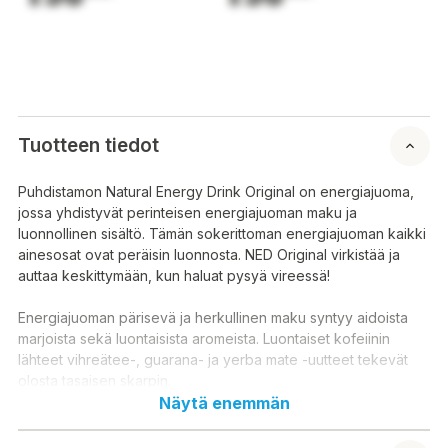
Tuotteen tiedot
Puhdistamon Natural Energy Drink Original on energiajuoma,
jossa yhdistyvät perinteisen energiajuoman maku ja
luonnollinen sisältö. Tämän sokerittoman energiajuoman kaikki
ainesosat ovat peräisin luonnosta. NED Original virkistää ja
auttaa keskittymään, kun haluat pysyä vireessä!
Energiajuoman pärisevä ja herkullinen maku syntyy aidoista
marjoista sekä luontaisista aromeista. Luontaiset kofeiinin
lähteet vihreätee-, guarana- ja yerba mate -uutteet tekevät
olosta tasaisen skarpin.
Näytä enemmän
Kokeile itse, tunnet kyllä eron! Jo yksi huikka muuttaa
käsityksesi energiajuomista.