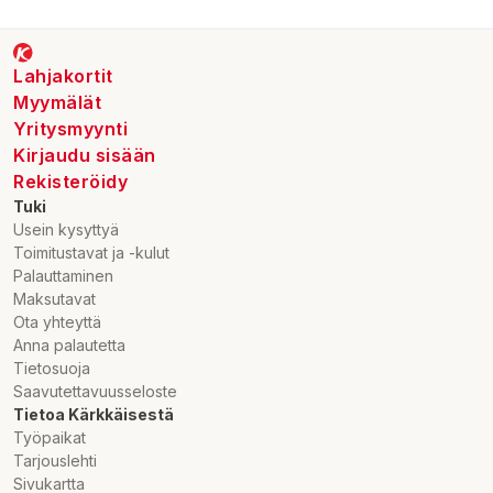
Fett 0 g
- varav mättad 0 g
Kolhydrater 0 g
Lahjakortit
- varav socker 0 g
Myymälät
Protein 0 g
Salt 0 g
Yritysmyynti
Kirjaudu sisään
Ursprungsland: Sverige
Rekisteröidy
Tuki
Importör / marknadsförare: Puhdistamo - Real Foods Oy,
Usein kysyttyä
Ruokosmetsänkatu 10, 37570 Lempäälä, Finland
Toimitustavat ja -kulut
Palauttaminen
Maksutavat
Ota yhteyttä
Anna palautetta
Tietosuoja
Saavutettavuusseloste
Tietoa Kärkkäisestä
Työpaikat
Tarjouslehti
Sivukartta