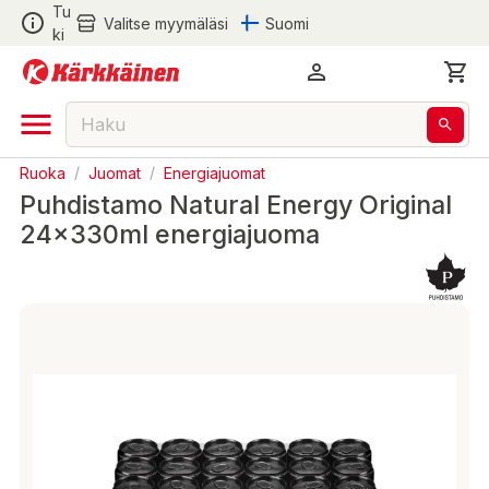
Tu
Valitse myymäläsi
Suomi
ki
Ruoka
/
Juomat
/
Energiajuomat
Puhdistamo Natural Energy Original
24x330ml energiajuoma