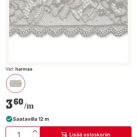
Väri:
harmaa
3,60 €
3
60
/m
Saatavilla 12 m
Lisää ostoskoriin