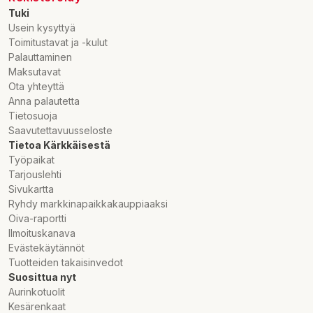
Tuki
Usein kysyttyä
Toimitustavat ja -kulut
Palauttaminen
Maksutavat
Ota yhteyttä
Anna palautetta
Tietosuoja
Saavutettavuusseloste
Tietoa Kärkkäisestä
Työpaikat
Tarjouslehti
Sivukartta
Ryhdy markkinapaikkakauppiaaksi
Oiva-raportti
Ilmoituskanava
Evästekäytännöt
Tuotteiden takaisinvedot
Suosittua nyt
Aurinkotuolit
Kesärenkaat