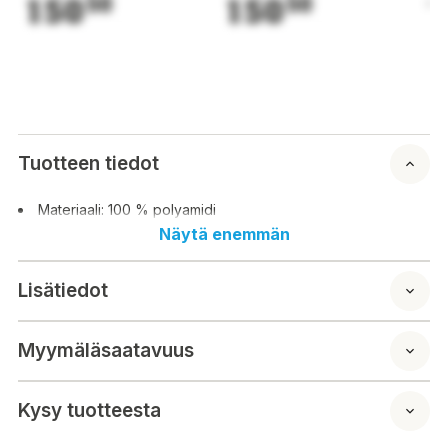
150
50
150
50
1
Tuotteen tiedot
Materiaali: 100 % polyamidi
Näytä enemmän
Lisätiedot
Myymäläsaatavuus
Kysy tuotteesta