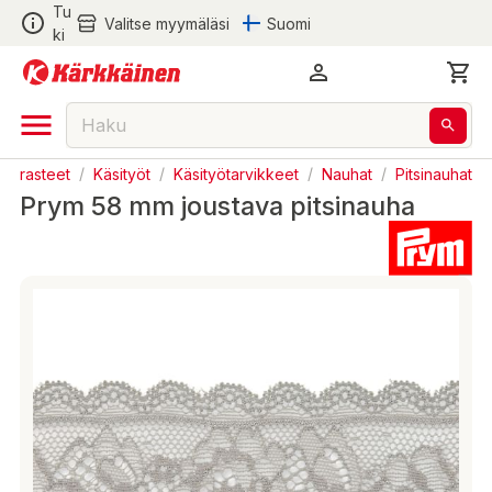
Tu
Valitse myymäläsi
Suomi
ki
 Harrasteet
/
Käsityöt
/
Käsityötarvikkeet
/
Nauhat
/
Pitsinauhat
Prym 58 mm joustava pitsinauha