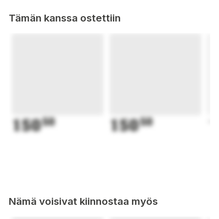
Tämän kanssa ostettiin
150
50
150
50
1
Nämä voisivat kiinnostaa myös