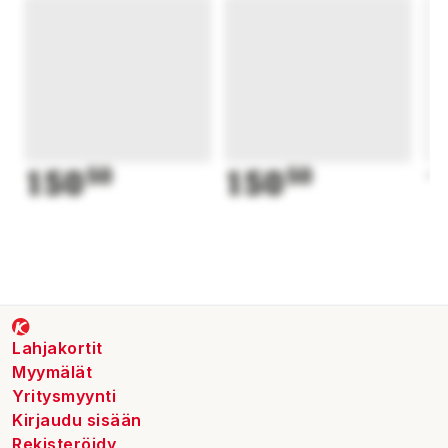
150
50
150
50
1
Lahjakortit
Myymälät
Yritysmyynti
Kirjaudu sisään
Rekisteröidy