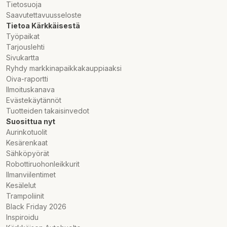
Tietosuoja
Saavutettavuusseloste
Tietoa Kärkkäisestä
Työpaikat
Tarjouslehti
Sivukartta
Ryhdy markkinapaikkakauppiaaksi
Oiva-raportti
Ilmoituskanava
Evästekäytännöt
Tuotteiden takaisinvedot
Suosittua nyt
Aurinkotuolit
Kesärenkaat
Sähköpyörät
Robottiruohonleikkurit
Ilmanviilentimet
Kesälelut
Trampoliinit
Black Friday 2026
Inspiroidu