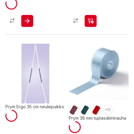
Prym Ergo 35 cm neulepuikko
+12
Prym 38 mm tuplasatiininauha