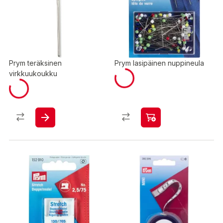
Prym teräksinen
Prym lasipäinen nuppineula
virkkuukoukku