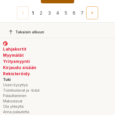
1
2
3
4
5
6
7
Takaisin alkuun
Lahjakortit
Myymälät
Yritysmyynti
Kirjaudu sisään
Rekisteröidy
Tuki
Usein kysyttyä
Toimitustavat ja -kulut
Palauttaminen
Maksutavat
Ota yhteyttä
Anna palautetta