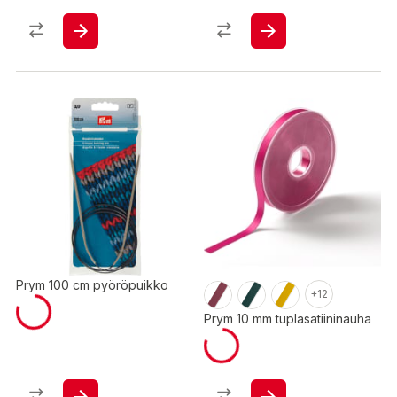
Prym 100 cm pyöröpuikko
+12
Prym 10 mm tuplasatiininauha