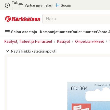
Tuk
Valitse myymäläsi
Suomi
i
Selaa osastoja
Kampanjatuotteet
Outlet-tuotteet
Vaate 
Käsityöt, Taiteet ja Harrasteet
/
Käsityöt
/
Ompelutarvikkeet
/
Näytä kaikki kategoriapolut