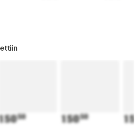
ttiin
150
50
150
50
15