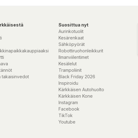
rkkäisestä
Suosittua nyt
Aurinkotuolit
i
Kesärenkaat
Sähköpyörät
kkinapaikkakauppiaaksi
Robottiruohonleikkurit
tti
Ilmanviilentimet
nava
Kesälelut
tännöt
Trampoliinit
 takaisinvedot
Black Friday 2026
Inspiroidu
Kärkkäisen Autohuolto
Kärkkäisen Kone
Instagram
Facebook
TikTok
Youtube