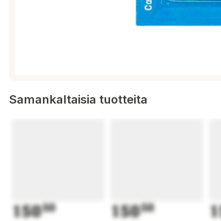
Samankaltaisia tuotteita
150
50
150
50
1