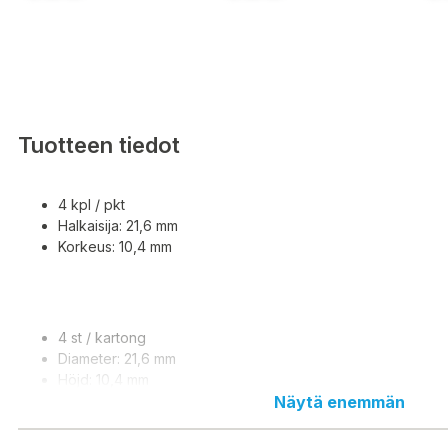
Tuotteen tiedot
4 kpl / pkt
Halkaisija: 21,6 mm
Korkeus: 10,4 mm
4 st / kartong
Diameter: 21,6 mm
Höjd: 10,4 mm
Näytä enemmän