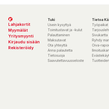
Tuki
Tietoa Kä
Lahjakortit
Usein kysyttyä
Työpaikat
Myymälät
Toimitustavat ja -kulut
Tarjousleht
Palauttaminen
Sivukartta
Yritysmyynti
Maksutavat
Ryhdy mar
Kirjaudu sisään
Ota yhteyttä
Oiva-rapor
Rekisteröidy
Anna palautetta
Ilmoituska
Tietosuoja
Evästekäy
Saavutettavuusseloste
Tuotteiden