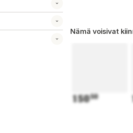
Nämä voisivat kii
150
50