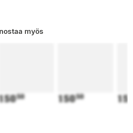
nnostaa myös
150
50
150
50
15