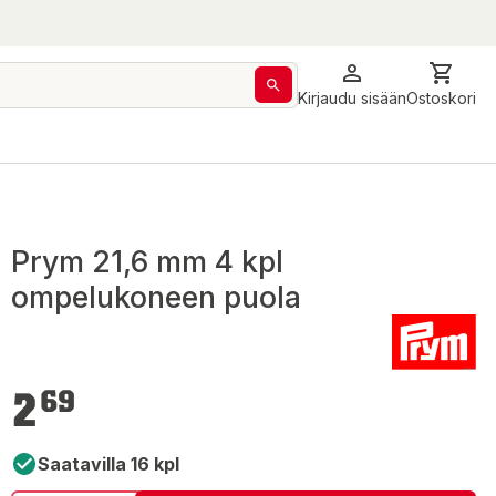
Kirjaudu sisään
Ostoskori
Prym 21,6 mm 4 kpl
ompelukoneen puola
2,69 €
2
69
Saatavilla 16 kpl