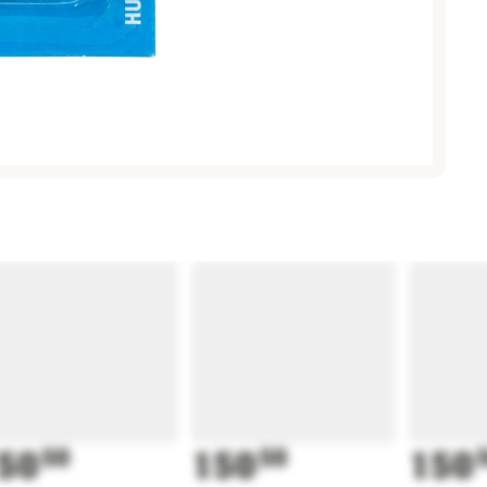
50
50
150
50
150