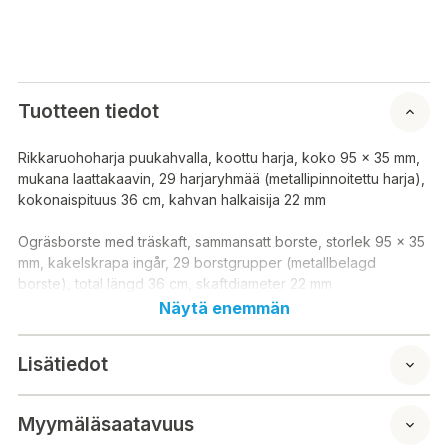
Tuotteen tiedot
Rikkaruohoharja puukahvalla, koottu harja, koko 95 x 35 mm,
mukana laattakaavin, 29 harjaryhmää (metallipinnoitettu harja),
kokonaispituus 36 cm, kahvan halkaisija 22 mm
Ogräsborste med träskaft, sammansatt borste, storlek 95 x 35
mm, kakelskrapa ingår, 29 borstgrupper (metallbelagd
borste), total längd 36 cm, skaftdiameter 22 mm
Näytä enemmän
Lisätiedot
Myymäläsaatavuus