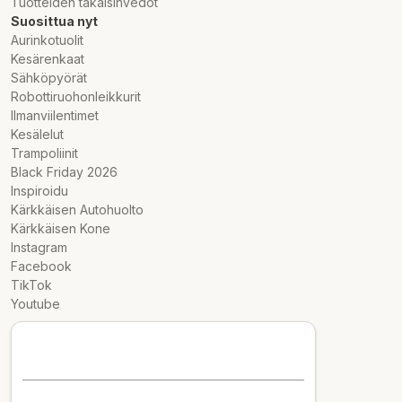
Tuotteiden takaisinvedot
Suosittua nyt
Aurinkotuolit
Kesärenkaat
Sähköpyörät
Robottiruohonleikkurit
Ilmanviilentimet
Kesälelut
Trampoliinit
Black Friday 2026
Inspiroidu
Kärkkäisen Autohuolto
Kärkkäisen Kone
Instagram
Facebook
TikTok
Youtube