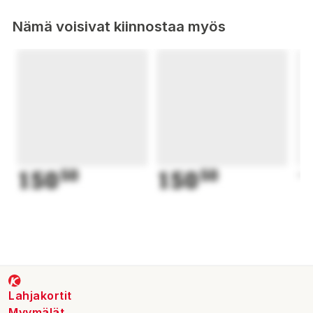
Nämä voisivat kiinnostaa myös
150
50
150
50
1
Lahjakortit
Myymälät