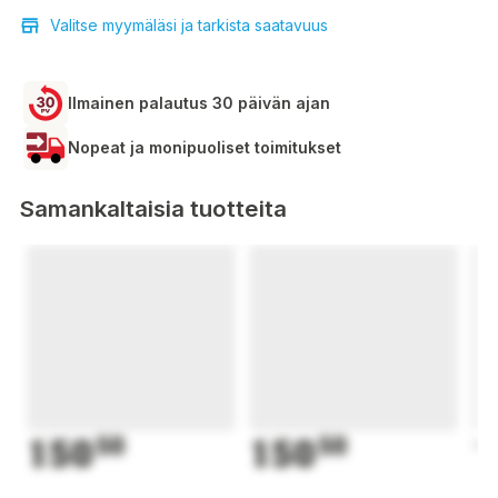
Valitse myymäläsi ja tarkista saatavuus
Ilmainen palautus 30 päivän ajan
Nopeat ja monipuoliset toimitukset
Samankaltaisia tuotteita
150
50
150
50
1