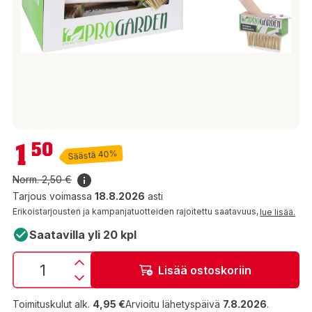
1,50 €
1
50
Säästä 40%
Norm.
2,50 €
Tarjous voimassa
18.8.2026
asti
Erikoistarjousten ja kampanjatuotteiden rajoitettu saatavuus,
lue lisää.
Saatavilla yli 20 kpl
Lisää ostoskoriin
Toimituskulut alk.
4,95 €
Arvioitu lähetyspäivä
7.8.2026
.