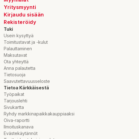
Yritysmyynti
Kirjaudu sisään
Rekisteröidy
Tuki
Usein kysyttyä
Toimitustavat ja -kulut
Palauttaminen
Maksutavat
Ota yhteyttä
Anna palautetta
Tietosuoja
Saavutettavuusseloste
Tietoa Kärkkäisestä
Työpaikat
Tarjouslehti
Sivukartta
Ryhdy markkinapaikkakauppiaaksi
Oiva-raportti
Ilmoituskanava
Evästekäytännöt