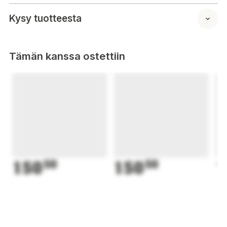
Kysy tuotteesta
Tämän kanssa ostettiin
150
50
150
50
1