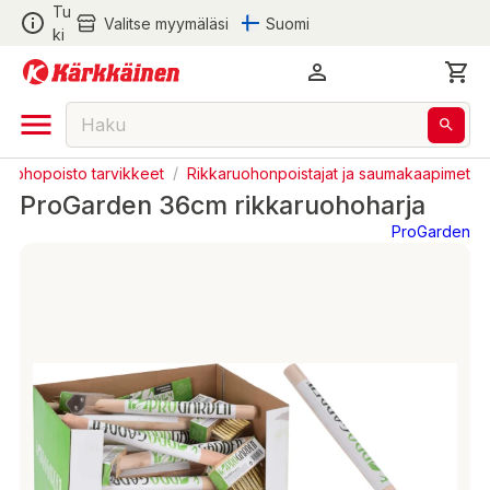
Tu
Valitse myymäläsi
Suomi
ki
ruohopoisto tarvikkeet
/
Rikkaruohonpoistajat ja saumakaapimet
ProGarden 36cm rikkaruohoharja
ProGarden