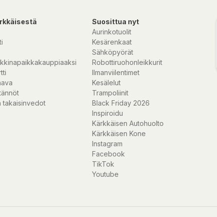
rkkäisestä
Suosittua nyt
Aurinkotuolit
i
Kesärenkaat
Sähköpyörät
kkinapaikkakauppiaaksi
Robottiruohonleikkurit
tti
Ilmanviilentimet
nava
Kesälelut
tännöt
Trampoliinit
 takaisinvedot
Black Friday 2026
Inspiroidu
Kärkkäisen Autohuolto
Kärkkäisen Kone
Instagram
Facebook
TikTok
Youtube