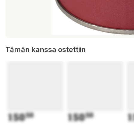
Tämän kanssa ostettiin
150
50
150
50
1