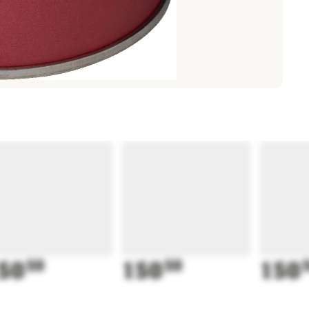
50
50
150
50
150