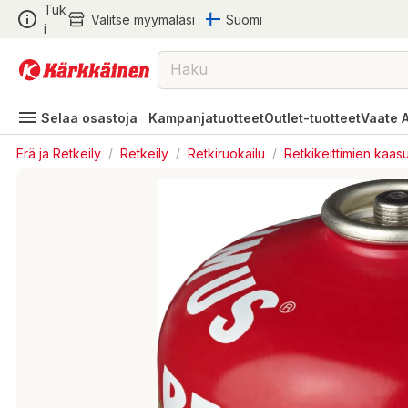
Tuk
Valitse myymäläsi
Suomi
i
Selaa osastoja
Kampanjatuotteet
Outlet-tuotteet
Vaate 
Erä ja Retkeily
/
Retkeily
/
Retkiruokailu
/
Retkikeittimien kaasu