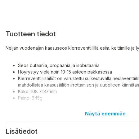
Tuotteen tiedot
Neljän vuodenajan kaasuseos kierreventtiilillä esim. keittimille ja ly
Seos butaania, propaania ja isobutaania
Höyrystyy vielä noin 10-15 asteen pakkasessa
Kierreventtiilisäiliöt on varustettu sulkeutuvalla neulaventtiilil
mahdollistaa kaasusäiliön irrottamisen ja uudelleen kiinnittä
Koko: 108 x137 mm
Paino: 645g
Näytä enemmän
H220 - Erittäin helposti syttyvä kaasu.
H280 - Sisältää paineen alaista kaasua; voi räjähtää kuumennetta
Lisätiedot
H220 - Extremt brandfarlig gas.