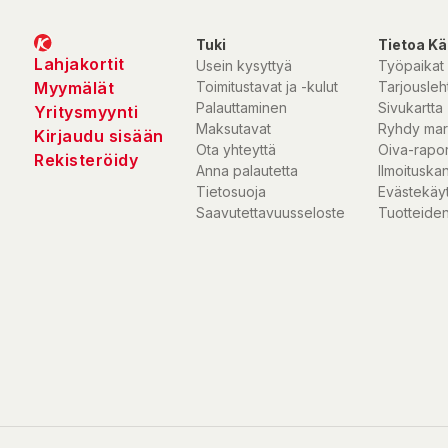
Tuki
Tietoa Kä
Lahjakortit
Usein kysyttyä
Työpaikat
Myymälät
Toimitustavat ja -kulut
Tarjousleht
Palauttaminen
Sivukartta
Yritysmyynti
Maksutavat
Ryhdy mar
Kirjaudu sisään
Ota yhteyttä
Oiva-rapor
Rekisteröidy
Anna palautetta
Ilmoituska
Tietosuoja
Evästekäy
Saavutettavuusseloste
Tuotteiden