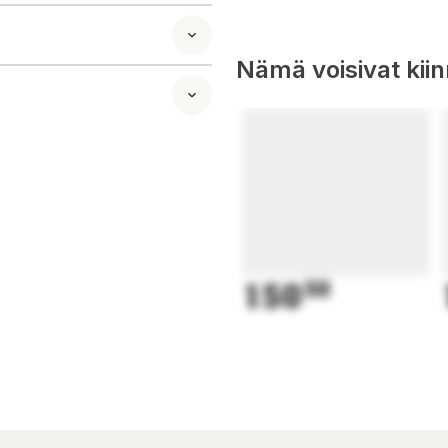
ng.
or.
Nämä voisivat kii
l, som gör att
150
50
.
ng.