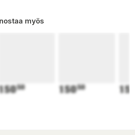
nnostaa myös
150
50
150
50
15