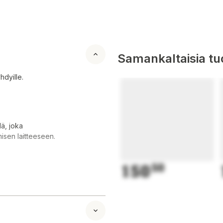
Samankaltaisia tuo
hdyille.
lä, joka
misen laitteeseen.
150
50
essa.