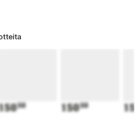
tteita
150
50
150
50
15