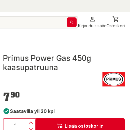
Kirjaudu sisään
Ostoskori
Primus Power Gas 450g
kaasupatruuna
7,90 €
7
90
Saatavilla yli 20 kpl
Lisää ostoskoriin