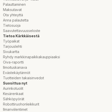
Palauttaminen
Maksutavat
Ota yhteyttä
Anna palautetta
Tietosuoja
Saavutettavuusseloste
Tietoa Kärkkäisestä
Työpaikat
Tarjouslehti
Sivukartta
Ryhdy markkinapaikkakauppiaaksi
Oiva-raportti
Ilmoituskanava
Evästekäytännöt
Tuotteiden takaisinvedot
Suosittua nyt
Aurinkotuolit
Kesärenkaat
Sähköpyörät
Robottiruohonleikkurit
Ilmanviilentimet