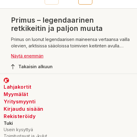
Primus – legendaarinen
retkikeitin ja paljon muuta
Primus on luonut legendaarisen maineensa vertaansa vailla
olevien, arktisissa sääoloissa toimivien keitinten avulla.
Primus on ollut suunnannäyttäjä jo 130 vuoden ajan ja
Näytä enemmän
valmistanut ensiluokkaisia varusteita ruoanlaittoon,
valaistukseen ja lämmitykseen. Norjalaisella
Takaisin alkuun
naparetkeilijällä ja tutkimusmatkailijalla Roald Amundsenilla
oli Primus keitin käytössä jo vuonna 1911, kun hän
ensimmäisenä ihmisenä saavutti Etelänavan 14.12.1911.
Lahjakortit
Myymälät
Yritysmyynti
Kirjaudu sisään
Rekisteröidy
Tuki
Usein kysyttyä
Toimitustavat ja -kulut