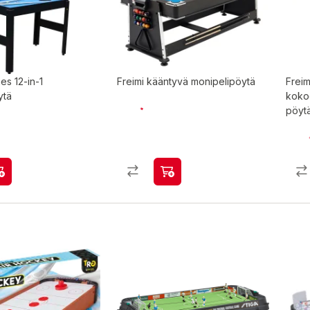
es 12-in-1
Freimi kääntyvä monipelipöytä
Freim
ytä
kokoo
pöytä