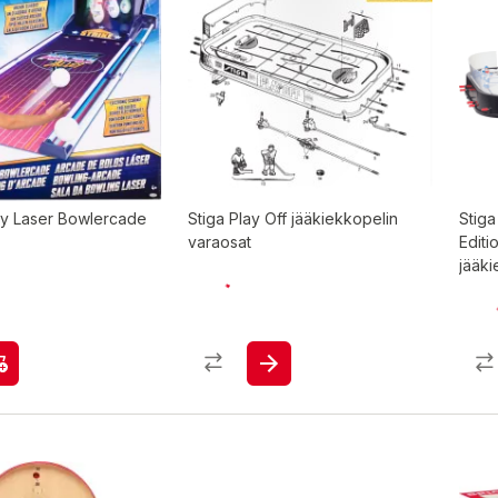
ey Laser Bowlercade
Stiga Play Off jääkiekkopelin
Stiga
varaosat
Editi
jääki