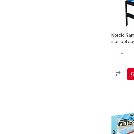
Nordic Gam
monipelipö