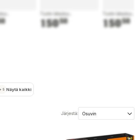
tuu...
Tuote latautuu...
Tuote latautuu...
50
150
50
150
50
Näytä kaikki
+ 5
Järjestä: