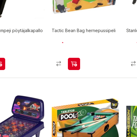
nlord Pompeji pöytäjalkapallo
Tactic Bean Bag hernepussipeli