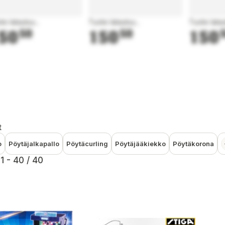
te latautuu...
Tuote latautuu...
Tuote latau
50
50
150
50
150
t
o
Pöytäjalkapallo
Pöytäcurling
Pöytäjääkiekko
Pöytäkorona
1 - 40 / 40