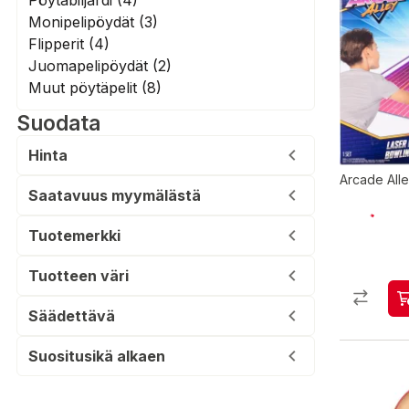
Pöytäbiljardi (4)
Monipelipöydät (3)
Flipperit (4)
Juomapelipöydät (2)
Muut pöytäpelit (8)
Suodata
Hinta
Arcade All
Saatavuus myymälästä
Tuotemerkki
Tuotteen väri
Säädettävä
Suositusikä alkaen