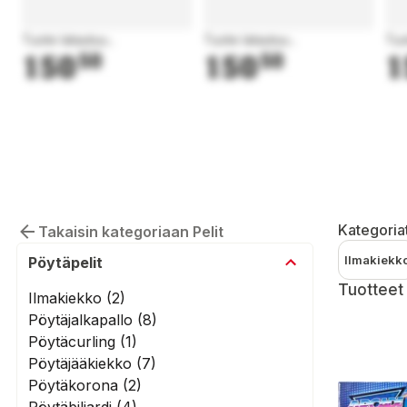
Tuote latautuu...
Tuote latautuu...
Tuo
150
50
150
50
1
Kategoria
Takaisin kategoriaan Pelit
Ilmakiekk
Pöytäpelit
Tuotteet 
Ilmakiekko (2)
Pöytäjalkapallo (8)
Pöytäcurling (1)
Pöytäjääkiekko (7)
Pöytäkorona (2)