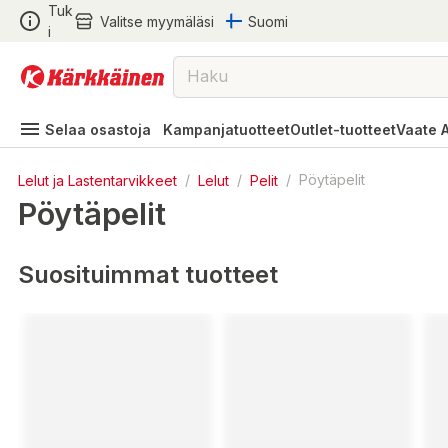
Tuk
Valitse myymäläsi
Suomi
i
Selaa osastoja
Kampanjatuotteet
Outlet-tuotteet
Vaate 
Lelut ja Lastentarvikkeet
/
Lelut
/
Pelit
/
Pöytäpelit
Pöytäpelit
Suosituimmat tuotteet