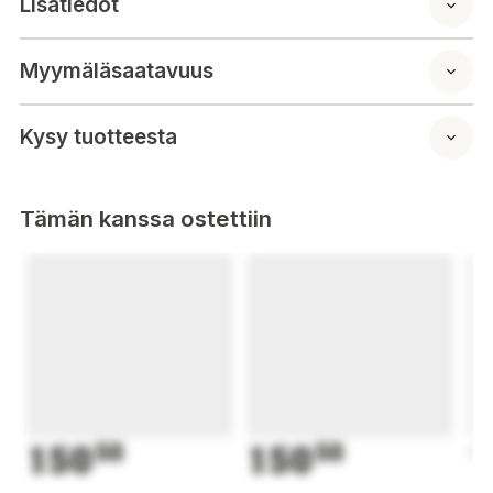
Lisätiedot
Myymäläsaatavuus
Kysy tuotteesta
Tämän kanssa ostettiin
150
50
150
50
1