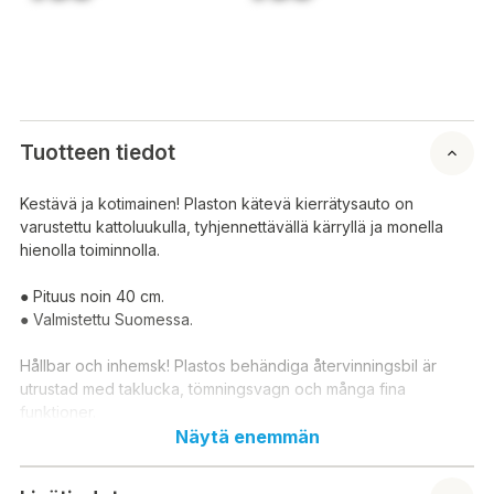
Tuotteen tiedot
Kestävä ja kotimainen! Plaston kätevä kierrätysauto on
varustettu kattoluukulla, tyhjennettävällä kärryllä ja monella
hienolla toiminnolla.
● Pituus noin 40 cm.
● Valmistettu Suomessa.
Hållbar och inhemsk! Plastos behändiga återvinningsbil är
utrustad med taklucka, tömningsvagn och många fina
funktioner.
Näytä enemmän
● Längd ca 40 cm.
● Tillverkad i Finland.