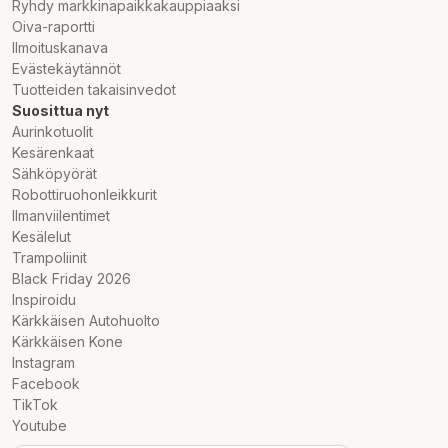
Ryhdy markkinapaikkakauppiaaksi
Oiva-raportti
Ilmoituskanava
Evästekäytännöt
Tuotteiden takaisinvedot
Suosittua nyt
Aurinkotuolit
Kesärenkaat
Sähköpyörät
Robottiruohonleikkurit
Ilmanviilentimet
Kesälelut
Trampoliinit
Black Friday 2026
Inspiroidu
Kärkkäisen Autohuolto
Kärkkäisen Kone
Instagram
Facebook
TikTok
Youtube