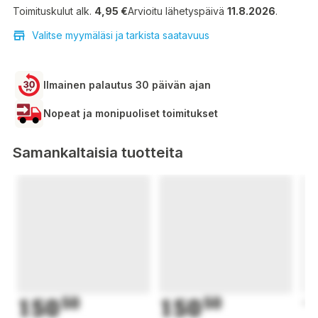
Toimituskulut alk.
4,95 €
Arvioitu lähetyspäivä
11.8.2026
.
Valitse myymäläsi ja tarkista saatavuus
Ilmainen palautus 30 päivän ajan
Nopeat ja monipuoliset toimitukset
Samankaltaisia tuotteita
150
50
150
50
1