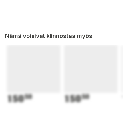
Nämä voisivat kiinnostaa myös
150
50
150
50
1