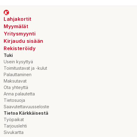
Lahjakortit
Myymälät
Yritysmyynti
Kirjaudu sisään
Rekisteröidy
Tuki
Usein kysyttyä
Toimitustavat ja -kulut
Palauttaminen
Maksutavat
Ota yhteyttä
Anna palautetta
Tietosuoja
Saavutettavuusseloste
Tietoa Kärkkäisestä
Työpaikat
Tarjouslehti
Sivukartta