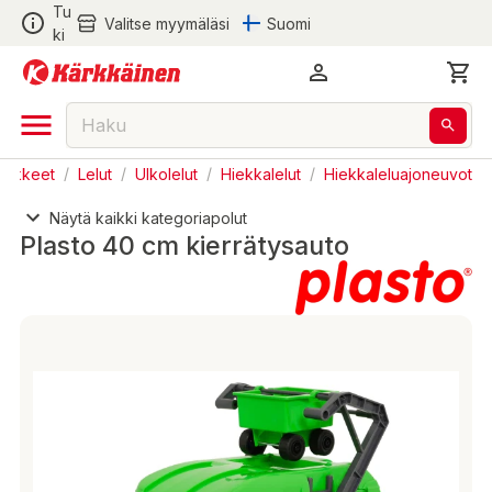
Tu
Valitse myymäläsi
Suomi
ki
rvikkeet
/
Lelut
/
Ulkolelut
/
Hiekkalelut
/
Hiekkaleluajoneuvot
Näytä kaikki kategoriapolut
Plasto 40 cm kierrätysauto