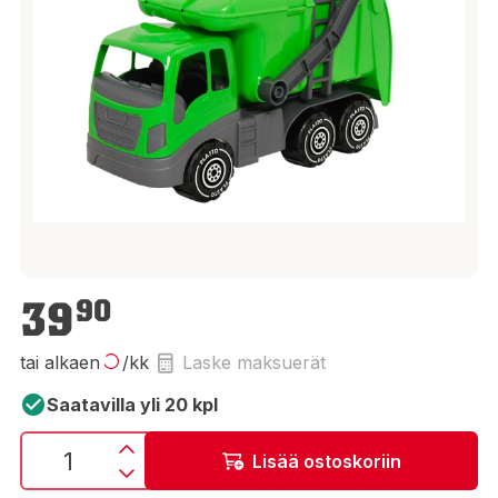
39,90 €
39
90
tai alkaen
/kk
Laske maksuerät
Saatavilla yli 20 kpl
Lisää ostoskoriin