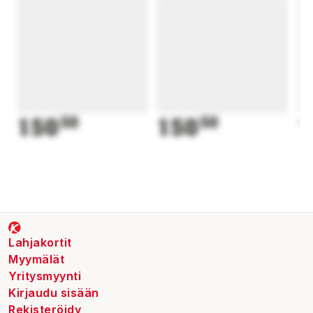
150
50
150
50
1
Lahjakortit
Myymälät
Yritysmyynti
Kirjaudu sisään
Rekisteröidy