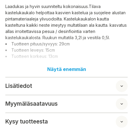
Laadukas ja hyvin suunniteltu kokonaisuus.Tilava
kastelukaukalo helpottaa kasvien kastelua ja suojelee alustan
pintamateriaaleja ylivuodoilta. Kastelukaukalon kautta
kasteltuna kaikki neste imeytyy multatilaan ala kautta. kasvatus
allas irroitettavissa pesua / desinfiointia varten
kastelukaukalosta. Ruukun multatila 3,2l ja vesitila 0,5l.
Tuotteen pituus/syvyys: 29cm
Tuotteen leveys: 15cm
Tuotteen korkeus: 13cm
Näytä enemmän
En högkvalitativ och väldesignad enhet. Det rymliga
bevattningstråget underlättar bevattning av växter och
Lisätiedot
skyddar substratets ytmaterial från överflöd.
Odlingsbassängen är löstagbar för tvätt/desinfektion från
bevattningstråget. Krukan har en 3,2 liters multitank och ett 0,5
Myymäläsaatavuus
liters vattenfack.
Produktlängd/djup: 29 cm
Produktbredd: 15 cm
Kysy tuotteesta
Produkthöjd: 13 cm