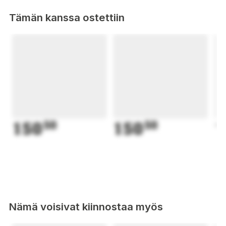
Tämän kanssa ostettiin
150
50
150
50
1
Nämä voisivat kiinnostaa myös