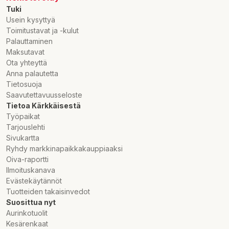
Tuki
Usein kysyttyä
Toimitustavat ja -kulut
Palauttaminen
Maksutavat
Ota yhteyttä
Anna palautetta
Tietosuoja
Saavutettavuusseloste
Tietoa Kärkkäisestä
Työpaikat
Tarjouslehti
Sivukartta
Ryhdy markkinapaikkakauppiaaksi
Oiva-raportti
Ilmoituskanava
Evästekäytännöt
Tuotteiden takaisinvedot
Suosittua nyt
Aurinkotuolit
Kesärenkaat