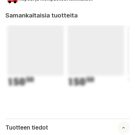
Samankaltaisia tuotteita
150
50
150
50
1
Tuotteen tiedot