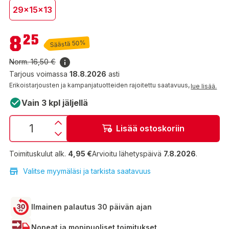
29x15x13
8,25 €
8
25
Säästä 50%
Norm.
16,50 €
Tarjous voimassa
18.8.2026
asti
Erikoistarjousten ja kampanjatuotteiden rajoitettu saatavuus,
lue lisää.
Vain 3 kpl jäljellä
Lisää ostoskoriin
Toimituskulut alk.
4,95 €
Arvioitu lähetyspäivä
7.8.2026
.
Valitse myymäläsi ja tarkista saatavuus
Ilmainen palautus 30 päivän ajan
Nopeat ja monipuoliset toimitukset