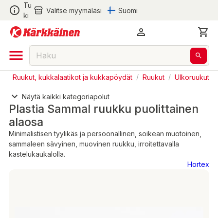
Tu
Valitse myymäläsi
Suomi
ki
s
/
Ruukut, kukkalaatikot ja kukkapöydät
/
Ruukut
/
Ulkoruukut
Näytä kaikki kategoriapolut
Plastia Sammal ruukku puolittainen
alaosa
Minimalistisen tyylikäs ja persoonallinen, soikean muotoinen,
sammaleen sävyinen, muovinen ruukku, irroitettavalla
kastelukaukalolla.
Hortex