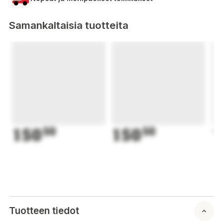
Samankaltaisia tuotteita
150
50
150
50
1
Tuotteen tiedot