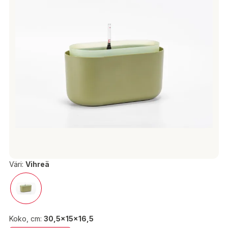
Väri:
Vihreä
Koko, cm:
30,5x15x16,5