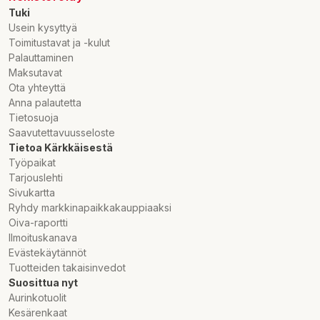
Tuki
Usein kysyttyä
Toimitustavat ja -kulut
Palauttaminen
Maksutavat
Ota yhteyttä
Anna palautetta
Tietosuoja
Saavutettavuusseloste
Tietoa Kärkkäisestä
Työpaikat
Tarjouslehti
Sivukartta
Ryhdy markkinapaikkakauppiaaksi
Oiva-raportti
Ilmoituskanava
Evästekäytännöt
Tuotteiden takaisinvedot
Suosittua nyt
Aurinkotuolit
Kesärenkaat