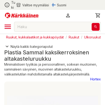
Tu
Valitse myymäläsi
Suomi
ki
s
/
Ruukut, kukkalaatikot ja kukkapöydät
/
Ruukut
/
Ulkoruukut
Näytä kaikki kategoriapolut
Plastia Sammal kaksikerroksinen
altakasteluruukku
Minimalistisen tyylikäs ja persoonallinen, soikean muotoinen,
sammaleen sävyinen, muovinen altakasteluruukku,
välikastelutilan mahdollistamalla altakastelujärjestelmällä.
Hortex