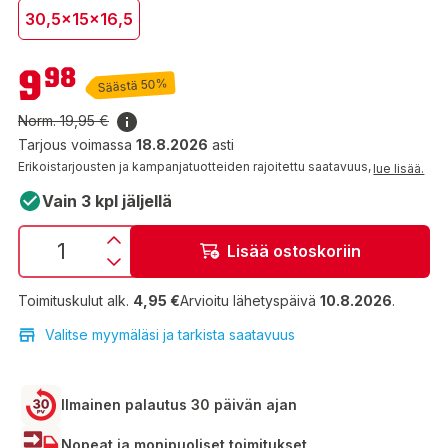
30,5x15x16,5
9,98 €
9
98
Säästä 50%
Norm.
19,95 €
Tarjous voimassa
18.8.2026
asti
Erikoistarjousten ja kampanjatuotteiden rajoitettu saatavuus,
lue lisää.
Vain 3 kpl jäljellä
Lisää ostoskoriin
Toimituskulut alk.
4,95 €
Arvioitu lähetyspäivä
10.8.2026
.
Valitse myymäläsi ja tarkista saatavuus
Ilmainen palautus 30 päivän ajan
Nopeat ja monipuoliset toimitukset