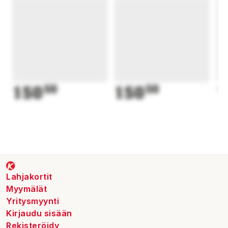
150
50
150
50
1
Lahjakortit
Myymälät
Yritysmyynti
Kirjaudu sisään
Rekisteröidy