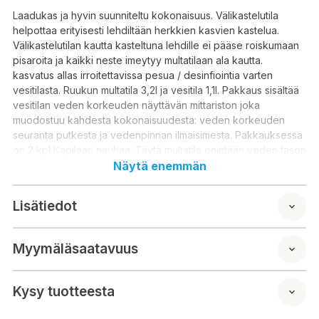
Laadukas ja hyvin suunniteltu kokonaisuus. Välikastelutila
helpottaa erityisesti lehdiltään herkkien kasvien kastelua.
Välikastelutilan kautta kasteltuna lehdille ei pääse roiskumaan
pisaroita ja kaikki neste imeytyy multatilaan ala kautta.
kasvatus allas irroitettavissa pesua / desinfiointia varten
vesitilasta. Ruukun multatila 3,2l ja vesitila 1,1l. Pakkaus sisältää
vesitilan veden korkeuden näyttävän mittariston joka
muodostuu kahdesta kokonaisuudesta: veden korkeuden
seuranta putkesta ja vedenpinnan ilmaisimesta. Pakkauksessa
on 2 kpl Kapilaari nauhaa. Täytä multatila enintään veden tason
ilmaisimen yläosaan.
Näytä enemmän
Tuotteen pituus/syvyys: 30,5cm
Tuotteen leveys: 15cm
Lisätiedot
Tuotteen korkeus: 16,5cm
Myymäläsaatavuus
Ett högkvalitativt och väldesignat paket. Det mellanliggande
bevattningsutrymmet gör det lättare att vattna växter, särskilt
de med känsliga blad. När du vattnar genom det
Kysy tuotteesta
mellanliggande bevattningsutrymmet kan inga droppar stänka
på bladen och all vätska absorberas genom mulchutrymmet.