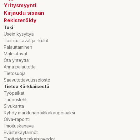
Yritysmyynti
Kirjaudu sisään
Rekisteröidy
Tuki
Usein kysyttyä
Toimitustavat ja -kulut
Palauttaminen
Maksutavat
Ota yhteyttä
Anna palautetta
Tietosuoja
Saavutettavuusseloste
Tietoa Kärkkäisestä
Työpaikat
Tarjouslehti
Sivukartta
Ryhdy markkinapaikkakauppiaaksi
Oiva-raportti
Ilmoituskanava
Evästekäytännöt
Tuotteiden takaisinvedot