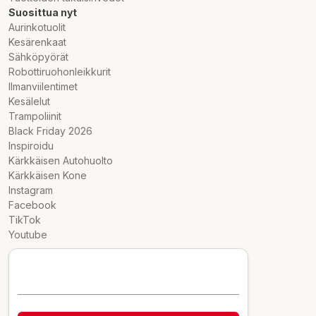
Suosittua nyt
Aurinkotuolit
Kesärenkaat
Sähköpyörät
Robottiruohonleikkurit
Ilmanviilentimet
Kesälelut
Trampoliinit
Black Friday 2026
Inspiroidu
Kärkkäisen Autohuolto
Kärkkäisen Kone
Instagram
Facebook
TikTok
Youtube