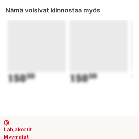
Nämä voisivat kiinnostaa myös
150
50
150
50
1
Lahjakortit
Myymälät