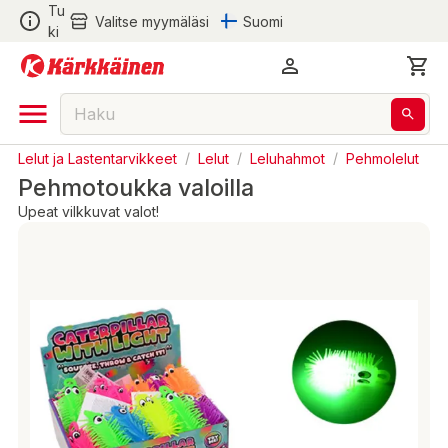
Tu
Valitse myymäläsi
Suomi
ki
Lelut ja Lastentarvikkeet
/
Lelut
/
Leluhahmot
/
Pehmolelut
Pehmotoukka valoilla
Upeat vilkkuvat valot!