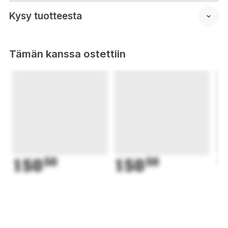
Kysy tuotteesta
Tämän kanssa ostettiin
150
50
150
50
1