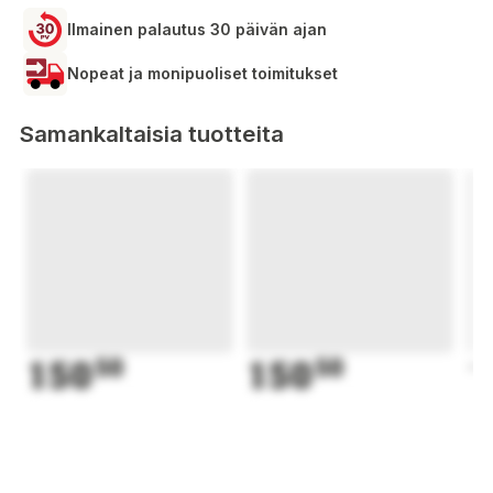
Ilmainen palautus 30 päivän ajan
Nopeat ja monipuoliset toimitukset
Samankaltaisia tuotteita
150
50
150
50
1