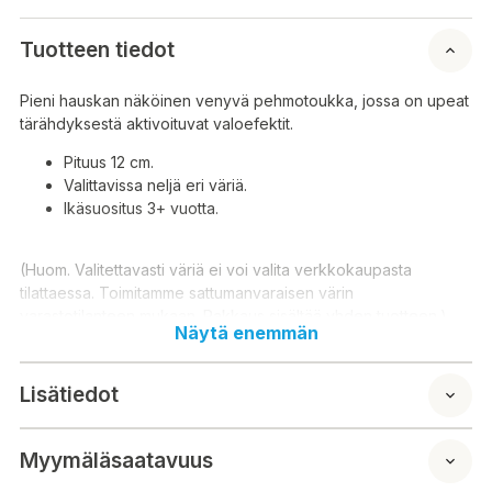
Tuotteen tiedot
Pieni hauskan näköinen venyvä pehmotoukka, jossa on upeat
tärähdyksestä aktivoituvat valoefektit.
Pituus 12 cm.
Valittavissa neljä eri väriä.
Ikäsuositus 3+ vuotta.
(Huom. Valitettavasti väriä ei voi valita verkkokaupasta
tilattaessa. Toimitamme sattumanvaraisen värin
varastotilanteen mukaan. Pakkaus sisältää yhden tuotteen.)
Näytä enemmän
Liten, rolig, stretchig mjuk arv med coola slagaktiverade
ljuseffekter. Längd 12 cm. Fyra olika färger att välja mellan.
Lisätiedot
Åldersrekommendation 3+ år. (Obs: Du kan tyvärr inte välja
färg vid beställning från webbutiken. Vi levererar en
slumpmässig färg beroende på lagersituation. Paketet
Myymäläsaatavuus
innehåller en produkt.)