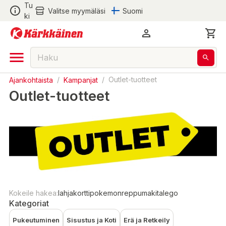
Tu
Valitse myymäläsi
Suomi
ki
Ajankohtaista
/
Kampanjat
/
Outlet-tuotteet
Outlet-tuotteet
Kokeile hakea:
lahjakortti
pokemon
reppu
makita
lego
Kategoriat
Pukeutuminen
Sisustus ja Koti
Erä ja Retkeily