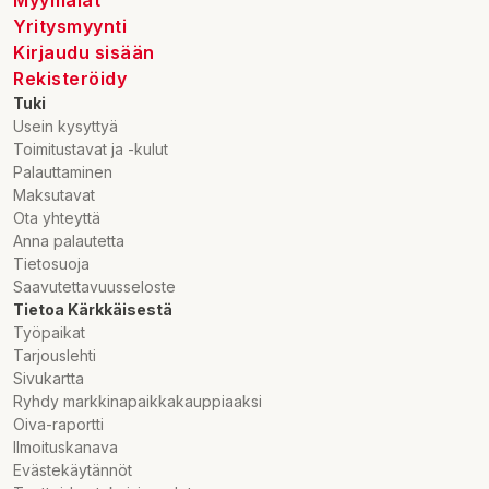
Yritysmyynti
Kirjaudu sisään
Rekisteröidy
Tuki
Usein kysyttyä
Toimitustavat ja -kulut
Palauttaminen
Maksutavat
Ota yhteyttä
Anna palautetta
Tietosuoja
Saavutettavuusseloste
Tietoa Kärkkäisestä
Työpaikat
Tarjouslehti
Sivukartta
Ryhdy markkinapaikkakauppiaaksi
Oiva-raportti
Ilmoituskanava
Evästekäytännöt