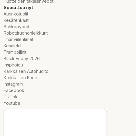
Tuotteiden takaisinvedot
Suosittua nyt
Aurinkotuolit
Kesärenkaat
Sähköpyörät
Robottiruohonleikkurit
Ilmanviilentimet
Kesälelut
Trampoliinit
Black Friday 2026
Inspiroidu
Kärkkäisen Autohuolto
Kärkkäisen Kone
Instagram
Facebook
TikTok
Youtube