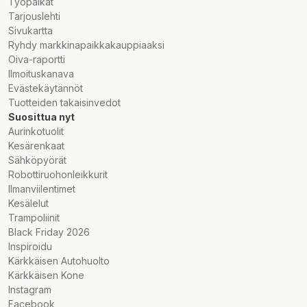
Työpaikat
Tarjouslehti
Sivukartta
Ryhdy markkinapaikkakauppiaaksi
Oiva-raportti
Ilmoituskanava
Evästekäytännöt
Tuotteiden takaisinvedot
Suosittua nyt
Aurinkotuolit
Kesärenkaat
Sähköpyörät
Robottiruohonleikkurit
Ilmanviilentimet
Kesälelut
Trampoliinit
Black Friday 2026
Inspiroidu
Kärkkäisen Autohuolto
Kärkkäisen Kone
Instagram
Facebook