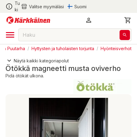
Tu
Valitse myymäläsi
Suomi
ki
a ja Puutarha
/
Hyttysten ja tuholaisten torjunta
/
Hyönteisverhot
Näytä kaikki kategoriapolut
Ötökkä magneetti musta oviverho
Pidä ötökät ulkona.