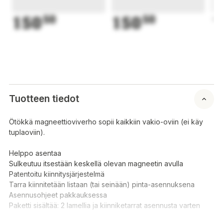
150
50
150
50
1
Tuotteen tiedot
Ötökkä magneettioviverho sopii kaikkiin vakio-oviin (ei käy
tuplaoviin).
Helppo asentaa
Sulkeutuu itsestään keskellä olevan magneetin avulla
Patentoitu kiinnitysjärjestelmä
Tarra kiinnitetään listaan (tai seinään) pinta-asennuksena
Asennusohjeet pakkauksessa
Paketti sisältää: 2 lamellia ja kiinniketarrat asennusta varten