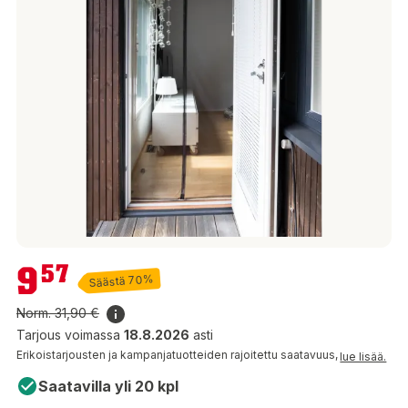
9,57 €
9
57
Säästä 70%
Norm.
31,90 €
Tarjous voimassa
18.8.2026
asti
Erikoistarjousten ja kampanjatuotteiden rajoitettu saatavuus,
lue lisää.
Saatavilla yli 20 kpl