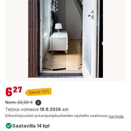
6,27 €
6
27
Säästä 70%
Norm.
20,90 €
Tarjous voimassa
18.8.2026
asti
Erikoistarjousten ja kampanjatuotteiden rajoitettu saatavuus,
lue lisää.
Saatavilla 14 kpl