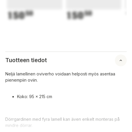
150
50
150
50
1
Tuotteen tiedot
Neljä lamellinen oviverho voidaan helposti myös asentaa
pienempiin oviin.
Koko: 95 x 215 cm
Dörrgardinen med fyra lamell kan även enkelt monteras på
mindre dörrar.