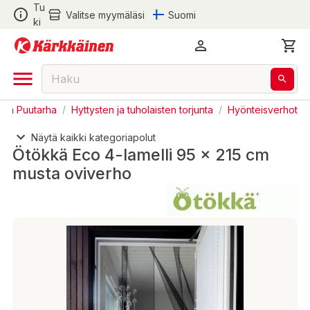
Tu
Valitse myymäläsi
Suomi
ki
a ja Puutarha
/
Hyttysten ja tuholaisten torjunta
/
Hyönteisverhot
Näytä kaikki kategoriapolut
Ötökkä Eco 4-lamelli 95 x 215 cm
musta oviverho