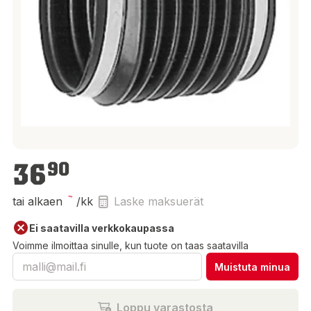
36,90 €
36
90
tai alkaen
/kk
Laske maksuerät
Ei saatavilla verkkokaupassa
Voimme ilmoittaa sinulle, kun tuote on taas saatavilla
Muistuta minua
Loppu varastosta