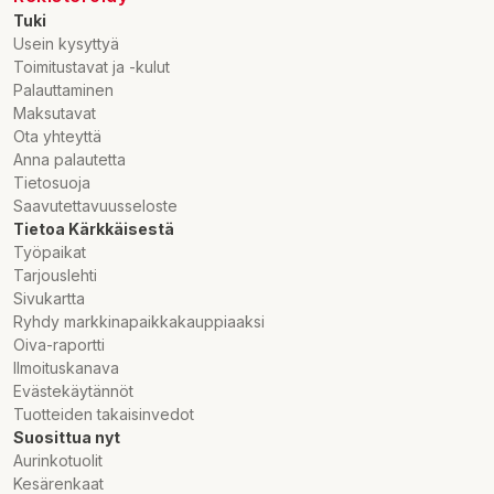
Tuki
Usein kysyttyä
Toimitustavat ja -kulut
Palauttaminen
Maksutavat
Ota yhteyttä
Anna palautetta
Tietosuoja
Saavutettavuusseloste
Tietoa Kärkkäisestä
Työpaikat
Tarjouslehti
Sivukartta
Ryhdy markkinapaikkakauppiaaksi
Oiva-raportti
Ilmoituskanava
Evästekäytännöt
Tuotteiden takaisinvedot
Suosittua nyt
Aurinkotuolit
Kesärenkaat