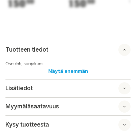
150
50
150
50
1
Tuotteen tiedot
Osculati, suojakumi
Näytä enemmän
Lisätiedot
Myymäläsaatavuus
Kysy tuotteesta