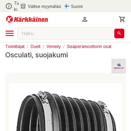
Tu
Valitse myymäläsi
Suomi
ki
Toimittajat
/
Duell
/
Veneily
/
Sisäperämoottorin osat
Osculati, suojakumi