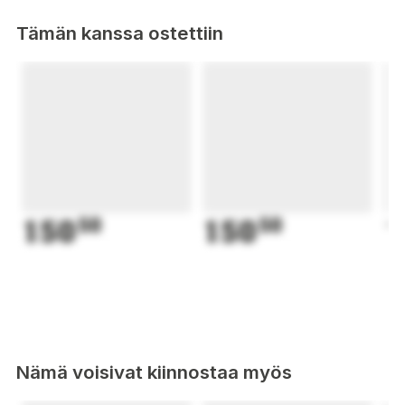
Tämän kanssa ostettiin
150
50
150
50
1
Nämä voisivat kiinnostaa myös