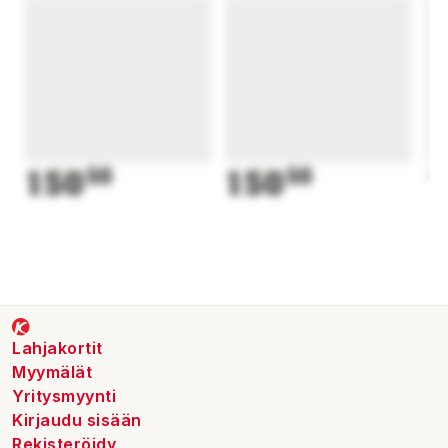
150
50
150
50
1
Lahjakortit
Myymälät
Yritysmyynti
Kirjaudu sisään
Rekisteröidy