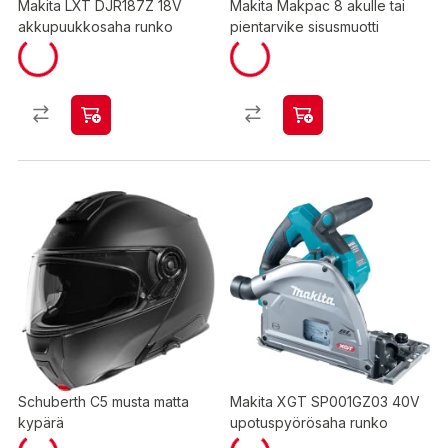
Makita LXT DJR187Z 18V
Makita Makpac 8 akulle tai
akkupuukkosaha runko
pientarvike sisusmuotti
Schuberth C5 musta matta
Makita XGT SP001GZ03 40V
kypärä
upotuspyörösaha runko