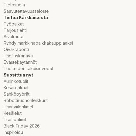
Tietosuoja
Saavutettavuusseloste
Tietoa Kärkkäisestä
Työpaikat
Tarjouslehti
Sivukartta
Ryhdy markkinapaikkakauppiaaksi
Oiva-raportti
Ilmoituskanava
Evästekäytännöt
Tuotteiden takaisinvedot
Suosittua nyt
Aurinkotuolit
Kesärenkaat
Sähköpyörät
Robottiruohonleikkurit
Ilmanviilentimet
Kesälelut
Trampoliinit
Black Friday 2026
Inspiroidu