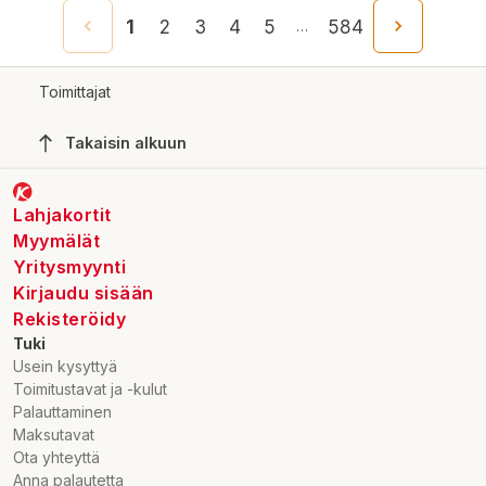
1
2
3
4
5
584
…
Toimittajat
Takaisin alkuun
Lahjakortit
Myymälät
Yritysmyynti
Kirjaudu sisään
Rekisteröidy
Tuki
Usein kysyttyä
Toimitustavat ja -kulut
Palauttaminen
Maksutavat
Ota yhteyttä
Anna palautetta