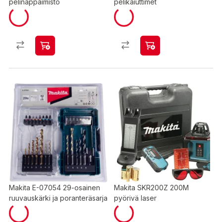
pelinäppäimistö
pelikaiuttimet
Makita E-07054 29-osainen
Makita SKR200Z 200M
ruuvauskärki ja poranteräsarja
pyörivä laser