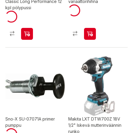
Classic Long Performance 12
variaattorihihna
kpl pölypussi
Sno-X SU-07071A primer
Makita LXT DTW700Z 18V
pumppu
1/2" Iskevä mutterinväännin
runko