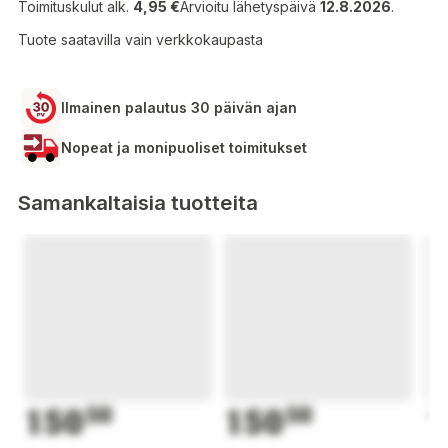
Toimituskulut alk.
4,95 €
Arvioitu lähetyspäivä
12.8.2026
.
Tuote saatavilla vain verkkokaupasta
Ilmainen palautus 30 päivän ajan
Nopeat ja monipuoliset toimitukset
Samankaltaisia tuotteita
150
50
150
50
1