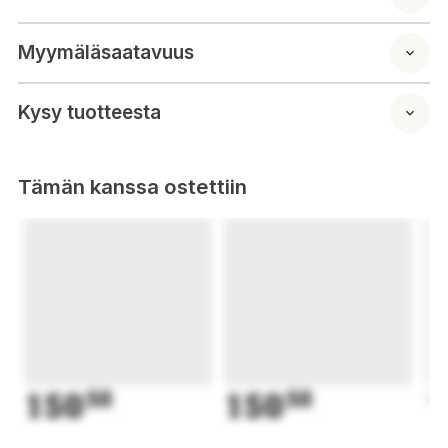
7.4GIPNCMCE, 7.4GIPNCSCE, 7.4GSIINCC, 7.4GSIPBYCCE,
7.4GSiPEFS,
Myymäläsaatavuus
7.4GSIPWTR, 7.4GSIXHUS, 7.4GSIXNCB, 7.4GSIXNCM
8.2GSIPBYCCE, 8.2GSIXNCB
Kysy tuotteesta
5.0, 5.7, 7.4, 8.2, V8
5.0GIPEFS, 5.0GIPWTR, 5.0GL-B, 5.0GL-D, 5.0GL-F, 5.0GL-FF,
5.0GL-J,
Tämän kanssa ostettiin
5.0GXi-A
5.7GiI-A, 5.7GIPHUS, 5.7GIPLKDCE, 5.7GIPLKECE,
5.7GIPMDACE,
5.7GIPNCACE, 5.7GIPNCBCE, 5.7GIPNCMCE, 5.7GIPNCSCE,
5.7GL-C,
5.7GSICPLKD, 5.7GSIPBYCCE, 5.7GSIPBYDCE, 5.7GSIPEFS,
5.7GXi-A,
5.7GXiI-A
7.4GIIHUBCE, 7.4GIINCCCE, 7.4GIINCSCE, 7.4GIPBYCCE,
7.4GIPBYDCE, 7.4GiPEFS, 7.4GIPHUSCE, 7.4GIPNCACE,
150
50
150
50
1
7.4GIPNCBCE,
7.4GIPNCMCE, 7.4GIPNCSCE, 7.4GSIINCC, 7.4GSIPBYCCE,
7.4GSiPEFS,