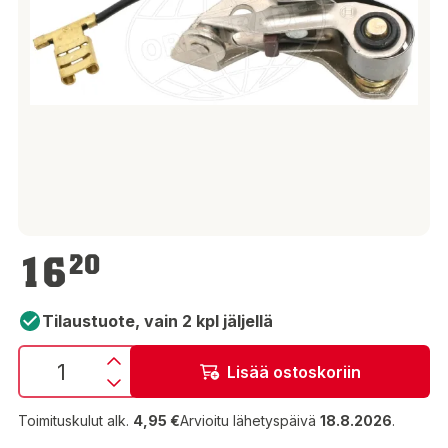
16,20 €
16
20
Tilaustuote, vain 2 kpl jäljellä
Lisää ostoskoriin
Toimituskulut alk.
4,95 €
Arvioitu lähetyspäivä
18.8.2026
.