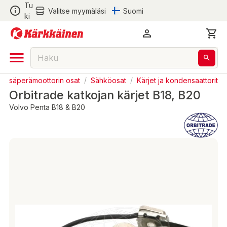
Tu
Valitse myymäläsi
Suomi
ki
Sisäperämoottorin osat
/
Sähköosat
/
Kärjet ja kondensaattorit
Orbitrade katkojan kärjet B18, B20
Volvo Penta B18 & B20