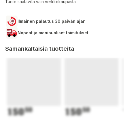
Tuote saatavilla vain verkkokaupasta
Ilmainen palautus 30 päivän ajan
Nopeat ja monipuoliset toimitukset
Samankaltaisia tuotteita
150
50
150
50
1