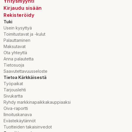
Yritysmyynti
Kirjaudu sisään
Rekisteröidy
Tuki
Usein kysyttyä
Toimitustavat ja -kulut
Palauttaminen
Maksutavat
Ota yhteyttä
Anna palautetta
Tietosuoja
Saavutettavuusseloste
Tietoa Kärkkäisestä
Työpaikat
Tarjouslehti
Sivukartta
Ryhdy markkinapaikkakauppiaaksi
Oiva-raportti
Ilmoituskanava
Evästekäytännöt
Tuotteiden takaisinvedot