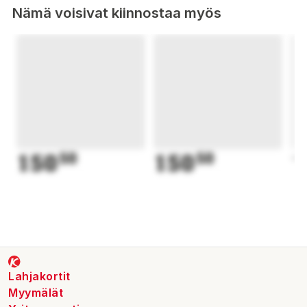
Nämä voisivat kiinnostaa myös
150
50
150
50
1
Lahjakortit
Myymälät