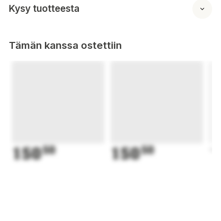
Kysy tuotteesta
Tämän kanssa ostettiin
150
50
150
50
1