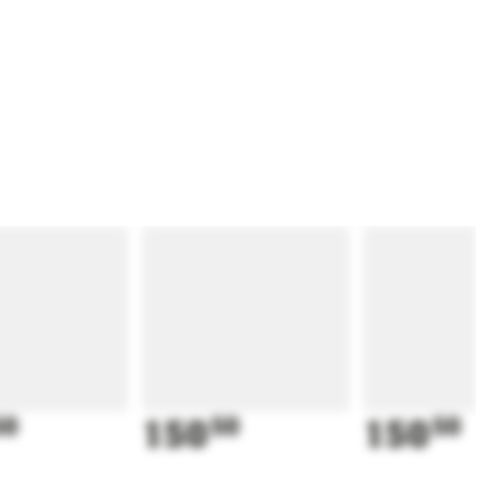
50
150
50
150
50