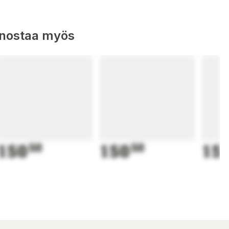
nnostaa myös
150
50
150
50
15