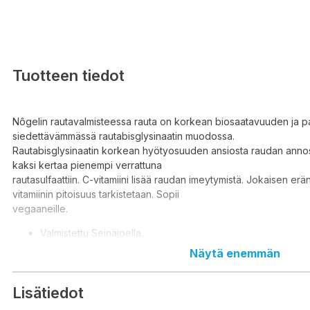
Tuotteen tiedot
Nôgelin rautavalmisteessa rauta on korkean biosaatavuuden ja 
siedettävämmässä rautabisglysinaatin muodossa.
Rautabisglysinaatin korkean hyötyosuuden ansiosta raudan anno
kaksi kertaa pienempi verrattuna
rautasulfaattiin. C-vitamiini lisää raudan imeytymistä. Jokaisen erä
vitamiinin pitoisuus tarkistetaan. Sopii
vegaaneille.
Valmistettu Seinäjoella.
Tarkistettu raudan ja C-vitamiinin pitoisuus.
Näytä enemmän
Vegaaninen.
Ei sisällä jodia.
Lisätiedot
1 tuote = 5 senttiä Kummit ry:lle.