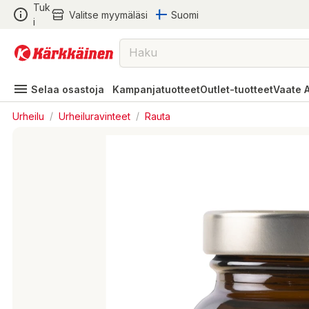
Tuk
Valitse myymäläsi
Suomi
i
Selaa osastoja
Kampanjatuotteet
Outlet-tuotteet
Vaate 
Urheilu
/
Urheiluravinteet
/
Rauta