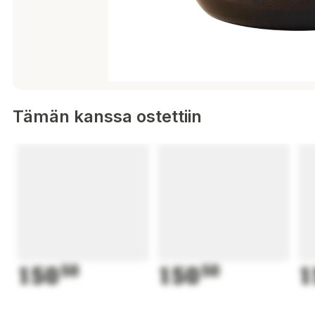
Tämän kanssa ostettiin
150
50
150
50
1