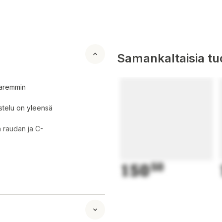
Samankaltaisia tuo
paremmin
stelu on yleensä
n raudan ja C-
150
50