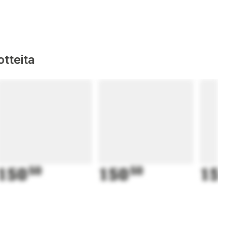
tteita
150
50
150
50
15