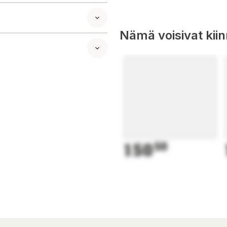
lpighia
)*. *Viljelty ilman
Nämä voisivat kii
150
50
 monipuolista ja
ä lasten