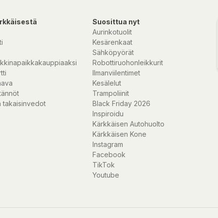
olerabel form av
ärndoseringen i
rkkäisestä
Suosittua nyt
Aurinkotuolit
 C-vitamin
i
Kesärenkaat
Sähköpyörät
kkinapaikkakauppiaaksi
Robottiruohonleikkurit
tti
Ilmanviilentimet
nava
Kesälelut
tännöt
Trampoliinit
 takaisinvedot
Black Friday 2026
Inspiroidu
Kärkkäisen Autohuolto
Kärkkäisen Kone
ta)*,
Instagram
utan konstgjorda
Facebook
TikTok
Youtube