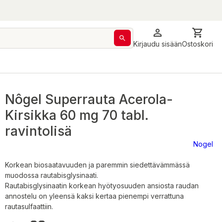
Kirjaudu sisään
Ostoskori
Nôgel Superrauta Acerola-
Kirsikka 60 mg 70 tabl.
ravintolisä
Nogel
Korkean biosaatavuuden ja paremmin siedettävämmässä
muodossa rautabisglysinaati.
Rautabisglysinaatin korkean hyötyosuuden ansiosta raudan
annostelu on yleensä kaksi kertaa pienempi verrattuna
rautasulfaattiin.
18,90 €