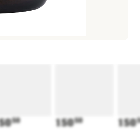
50
50
150
50
150