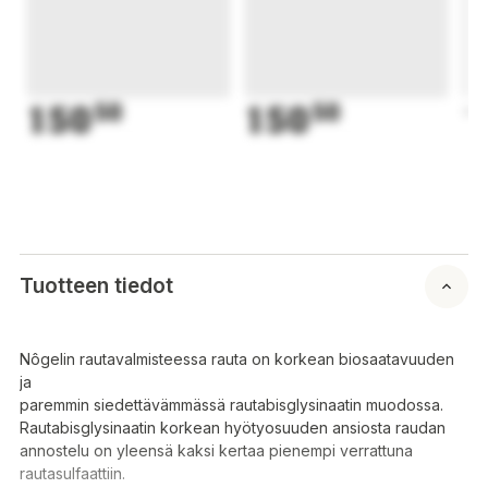
150
50
150
50
1
Tuotteen tiedot
Nôgelin rautavalmisteessa rauta on korkean biosaatavuuden
ja
paremmin siedettävämmässä rautabisglysinaatin muodossa.
Rautabisglysinaatin korkean hyötyosuuden ansiosta raudan
annostelu on yleensä kaksi kertaa pienempi verrattuna
rautasulfaattiin.