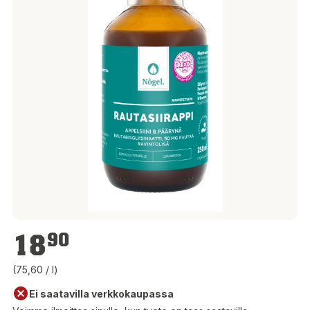
18,90 €
18
90
(75,60 / l)
Ei saatavilla verkkokaupassa