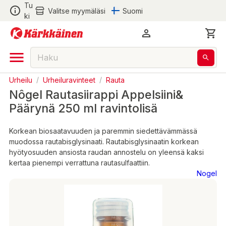
Tu
Valitse myymäläsi
Suomi
ki
Urheilu
/
Urheiluravinteet
/
Rauta
Nôgel Rautasiirappi Appelsiini&
Päärynä 250 ml ravintolisä
Korkean biosaatavuuden ja paremmin siedettävämmässä
muodossa rautabisglysinaati. Rautabisglysinaatin korkean
hyötyosuuden ansiosta raudan annostelu on yleensä kaksi
kertaa pienempi verrattuna rautasulfaattiin.
Nogel