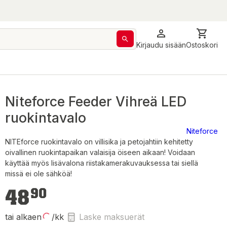
Kirjaudu sisään
Ostoskori
Niteforce Feeder Vihreä LED
ruokintavalo
Niteforce
NITEforce ruokintavalo on villisika ja petojahtiin kehitetty
oivallinen ruokintapaikan valaisija öiseen aikaan! Voidaan
käyttää myös lisävalona riistakamerakuvauksessa tai siellä
missä ei ole sähköä!
48,90 €
48
90
tai alkaen
/kk
Laske maksuerät