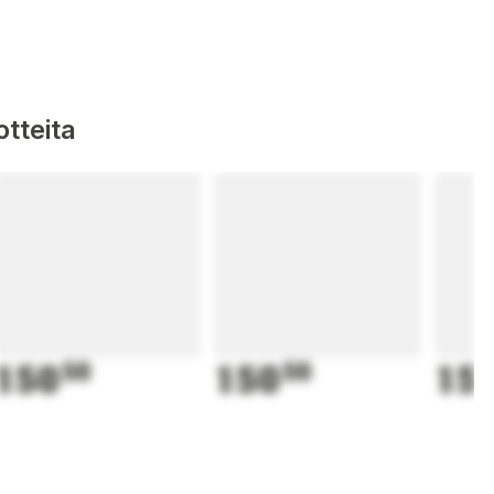
tteita
150
50
150
50
15