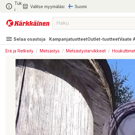
Tuk
Valitse myymäläsi
Suomi
i
Selaa osastoja
Kampanjatuotteet
Outlet-tuotteet
Vaate 
Erä ja Retkeily
/
Metsästys
/
Metsästystarvikkeet
/
Houkuttime