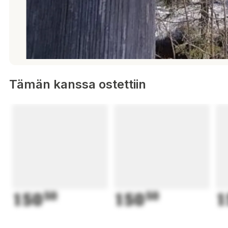
Tämän kanssa ostettiin
150
50
150
50
1