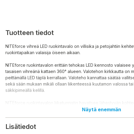
Tuotteen tiedot
NITEforce vihreä LED ruokintavalo on villisika ja petojahtiin kehitet
ruokintapaikan valaisija öiseen aikaan.
NITEforce ruokintavalon erittäin tehokas LED kennosto valaisee 
tasaisen vihreänä kattaen 360° alueen. Valotehon kirkkautta on m
peittämällä LED täplä kerrallaan. Valoteho kannattaa säätää valli
sekä sään mukaan mikäli ollaan liikenteessä kuutamon valossa tai
säkkipimeällä kelillä.
NITEforce ruokintavalon liiketunnistin havaitsee lähestyvän kohte
päästä. Kun liikehavainto on saavutettu, automaattisesti syttyvä 
Näytä enemmän
valaisee alueen. Mikäli liike on täysin paikallaan niin LED valok
20sek valaisun jälkeen. Vastaavasti valokennosto syttyy tai pysyy 
Lisätiedot
mikäli liike kohteessa jatkuu.