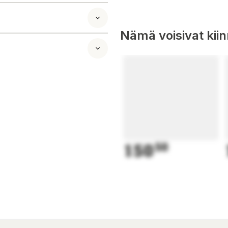
äiväsaikaan se ei
toilla (ei mukana).
Nämä voisivat kii
asaiseen pintaan.
ntaan.
 & 150° kallistus).
ameran kuviin ja
n ulkorakennuksen
ajalle
150
50
n