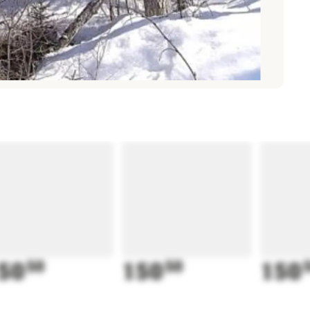
50
50
150
50
150