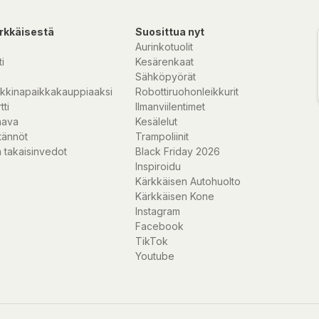
odringsplatser på
rkkäisestä
Suosittua nyt
Aurinkotuolit
i
Kesärenkaat
 miljön i jämnt
Sähköpyörät
rkan på ljuset
kkinapaikkakauppiaaksi
Robottiruohonleikkurit
assas efter den
tti
Ilmanviilentimet
 väder.
nava
Kesälelut
tännöt
Trampoliinit
 föremål på cirka
 takaisinvedot
Black Friday 2026
tiskt tänd LED-cell
Inspiroidu
av 20 sekunder
Kärkkäisen Autohuolto
ntinuerligt om
Kärkkäisen Kone
Instagram
Facebook
en tänds inte i
TikTok
ed 4 stora 1,5V D-
Youtube
som helst. Den
a. Tack vare