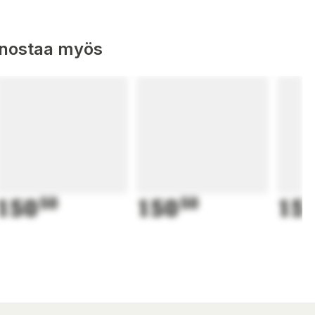
nnostaa myös
150
50
150
50
15