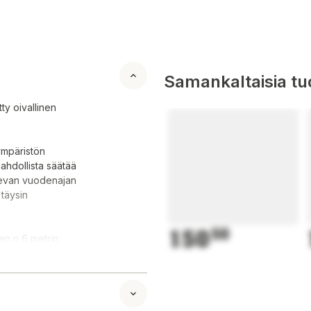
Samankaltaisia tuo
ty oivallinen
ympäristön
ahdollista säätää
tsevan vuodenajan
 täysin
150
50
en n 6 metrin
LED kennosto
ennosto sammuu
päällä jatkuvasti