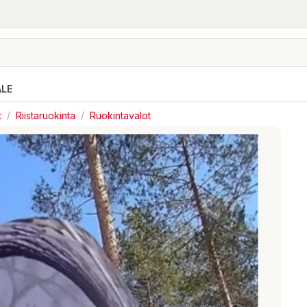
ALE
t
/
Riistaruokinta
/
Ruokintavalot