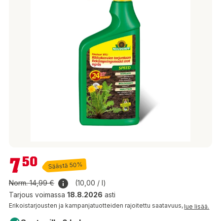
7,50 €
7
50
Säästä 50%
Norm.
14,99 €
(10,00 / l)
Tarjous voimassa
18.8.2026
asti
Erikoistarjousten ja kampanjatuotteiden rajoitettu saatavuus,
lue lisää.