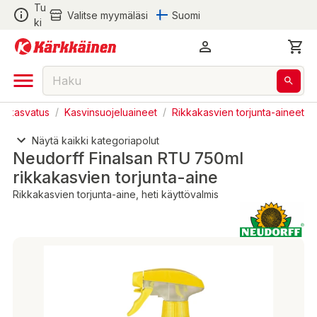
Tu
Valitse myymäläsi
Suomi
ki
 ja kasvatus
/
Kasvinsuojeluaineet
/
Rikkakasvien torjunta-aineet
Näytä kaikki kategoriapolut
Neudorff Finalsan RTU 750ml
rikkakasvien torjunta-aine
Rikkakasvien torjunta-aine, heti käyttövalmis