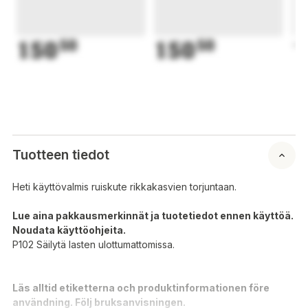
150
50
150
50
1
Tuotteen tiedot
Heti käyttövalmis ruiskute rikkakasvien torjuntaan.
Lue aina pakkausmerkinnät ja tuotetiedot ennen käyttöä.
Noudata käyttöohjeita.
P102 Säilytä lasten ulottumattomissa.
Läs alltid etiketterna och produktinformationen före
användning. Följ bruksanvisningen.