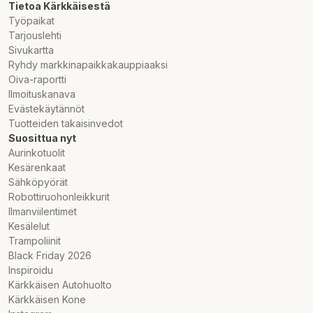
Tietoa Kärkkäisestä
Työpaikat
Tarjouslehti
Sivukartta
Ryhdy markkinapaikkakauppiaaksi
Oiva-raportti
Ilmoituskanava
Evästekäytännöt
Tuotteiden takaisinvedot
Suosittua nyt
Aurinkotuolit
Kesärenkaat
Sähköpyörät
Robottiruohonleikkurit
Ilmanviilentimet
Kesälelut
Trampoliinit
Black Friday 2026
Inspiroidu
Kärkkäisen Autohuolto
Kärkkäisen Kone